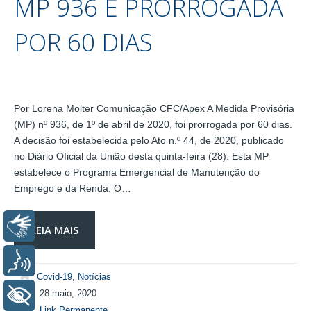
MP 936 É PRORROGADA
POR 60 DIAS
Por Lorena Molter Comunicação CFC/Apex A Medida Provisória
(MP) nº 936, de 1º de abril de 2020, foi prorrogada por 60 dias.
A decisão foi estabelecida pelo Ato n.º 44, de 2020, publicado
no Diário Oficial da União desta quinta-feira (28). Esta MP
estabelece o Programa Emergencial de Manutenção do
Emprego e da Renda. O…
Libras
LEIA MAIS
Voz
Covid-19
,
Notícias
28 maio, 2020
+ Acessibilidade
Link Permanente