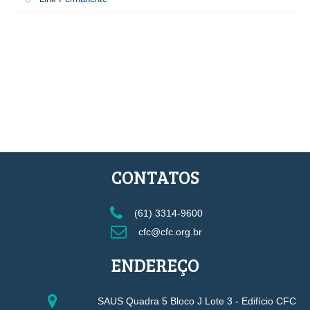
CONTATOS
(61) 3314-9600
cfc@cfc.org.br
ENDEREÇO
SAUS Quadra 5 Bloco J Lote 3 - Edifício CFC