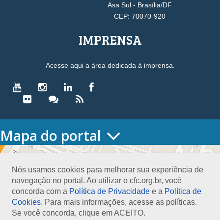
Asa Sul - Brasília/DF
CEP: 70070-920
IMPRENSA
Acesse aqui a área dedicada à imprensa.
Mapa do portal
HOME
O CONSELHO
Nós usamos cookies para melhorar sua experiência de
Conselho Diretor
navegação no portal. Ao utilizar o cfc.org.br, você
Nossa Sede
concorda com a
Política de Privacidade
e a
Política de
Planejamento
Cookies
. Para mais informações, acesse as políticas.
Organograma
Se você concorda, clique em ACEITO.
Medalha João Lyra