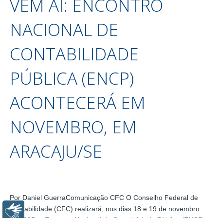
VEM AÍ: ENCONTRO
NACIONAL DE
CONTABILIDADE
PÚBLICA (ENCP)
ACONTECERÁ EM
NOVEMBRO, EM
ARACAJU/SE
Por Daniel GuerraComunicação CFC O Conselho Federal de
Contabilidade (CFC) realizará, nos dias 18 e 19 de novembro
Libras