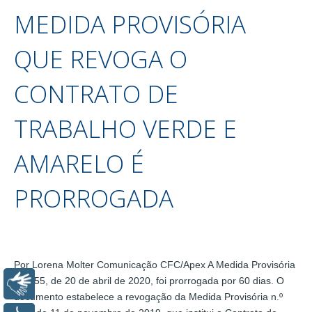
MEDIDA PROVISÓRIA
QUE REVOGA O
CONTRATO DE
TRABALHO VERDE E
AMARELO É
PRORROGADA
Por Lorena Molter Comunicação CFC/Apex A Medida Provisória
n.º 955, de 20 de abril de 2020, foi prorrogada por 60 dias. O
Libras
documento estabelece a revogação da Medida Provisória n.º