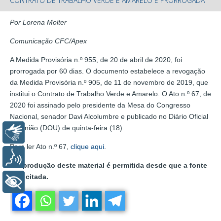
CONTRATO DE TRABALHO VERDE E AMARELO É PRORROGADA
Por Lorena Molter
Comunicação CFC/Apex
A Medida Provisória n.º 955, de 20 de abril de 2020, foi
prorrogada por 60 dias. O documento estabelece a revogação
da Medida Provisória n.º 905, de 11 de novembro de 2019, que
institui o Contrato de Trabalho Verde e Amarelo. O Ato n.º 67, de
2020 foi assinado pelo presidente da Mesa do Congresso
Nacional, senador Davi Alcolumbre e publicado no Diário Oficial
da União (DOU) de quinta-feira (18).
Libras
Para ler Ato n.º 67,
clique aqui
.
Voz
A reprodução deste material é permitida desde que a fonte
seja citada.
+ Acessibilidade