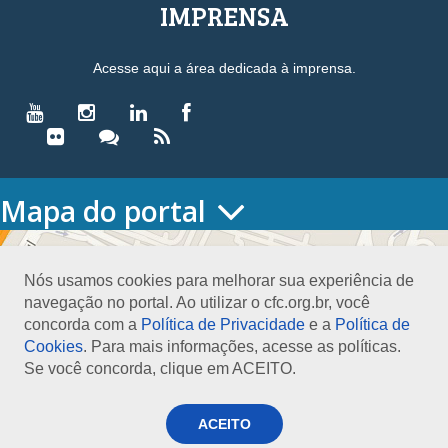
IMPRENSA
Acesse aqui a área dedicada à imprensa.
Mapa do portal
HOME
O CONSELHO
Nós usamos cookies para melhorar sua experiência de
Conselho Diretor
navegação no portal. Ao utilizar o cfc.org.br, você
Nossa Sede
concorda com a
Política de Privacidade
e a
Política de
Planejamento
Cookies
. Para mais informações, acesse as políticas.
Organograma
Se você concorda, clique em ACEITO.
Medalha João Lyra
Presidentes do CFC – Gestões anteriores
PRESIDÊNCIA
ACEITO