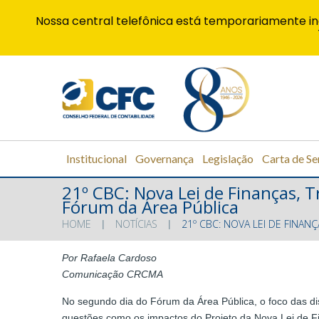
Nossa central telefônica está temporariamente in
Institucional
Governança
Legislação
Carta de Se
21º CBC: Nova Lei de Finanças, 
Fórum da Área Pública
HOME
NOTÍCIAS
21º CBC: NOVA LEI DE FINA
Por Rafaela Cardoso
Comunicação CRCMA
No segundo dia do Fórum da Área Pública, o foco das dis
questões como os impactos do Projeto da Nova Lei de Fin