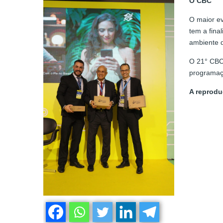
O CBC
O maior ev
tem a fina
ambiente d
O 21° CBC 
programaçã
A reprodu