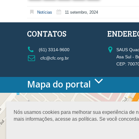
Notícias
11 setembro, 2024
CONTATOS
ENDERE
(61) 3314-9600
SAUS Quadr
Asa Sul - B
cfc@cfc.org.br
CEP: 7007
Mapa do portal
HOME
O CONSELHO
Conselho Diretor
Nós usamos cookies para melhorar sua experiência de nav
Nossa Sede
mais informações, acesse as políticas. Se você concord
Planejamento
Organograma
Medalha João Lyra