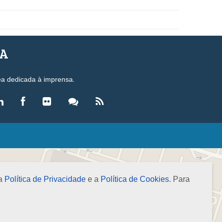
SA
ea dedicada à imprensa.
LEGISLAÇÃO
eis
ecretos-Lei
 a
Política de Privacidade
e a
Política de Cookies
. Para
esoluções
ormas Brasileiras de Contabilidade
nstruções Normativas
úmulas