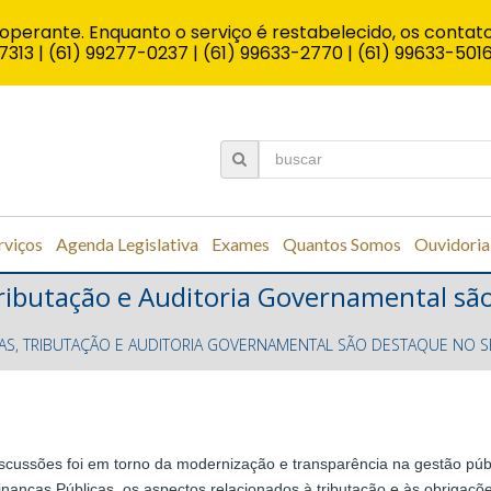
operante. Enquanto o serviço é restabelecido, os contato
7313 | (61) 99277-0237 | (61) 99633-2770 | (61) 99633-501
rviços
Agenda Legislativa
Exames
Quantos Somos
Ouvidoria
Tributação e Auditoria Governamental sã
NÇAS, TRIBUTAÇÃO E AUDITORIA GOVERNAMENTAL SÃO DESTAQUE NO
cussões foi em torno da modernização e transparência na gestão públi
anças Públicas, os aspectos relacionados à tributação e às obrigaçõe