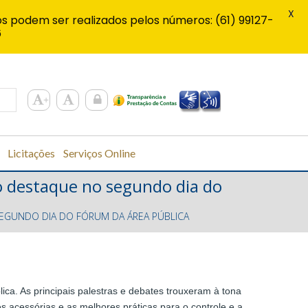
X
s podem ser realizados pelos números: (61) 99127-
6
Licitações
Serviços Online
o destaque no segundo dia do
 SEGUNDO DIA DO FÓRUM DA ÁREA PÚBLICA
ca. As principais palestras e debates trouxeram à tona
s acessórias e as melhores práticas para o controle e a