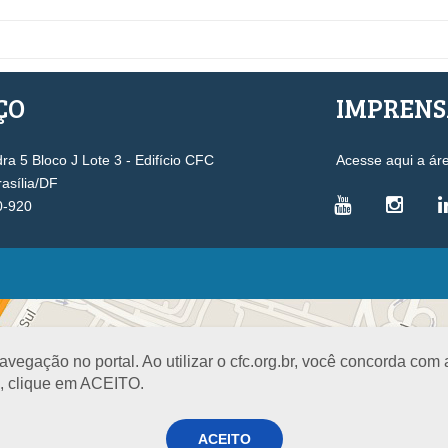
ÇO
IMPREN
a 5 Bloco J Lote 3 - Edifício CFC
Acesse aqui a ár
rasília/DF
0-920
VICE-PRESIDÊNCIAS
Administrativa
L
Controle Interno
D
egação no portal. Ao utilizar o cfc.org.br, você concorda com
Desenvolvimento Profissional
R
a, clique em ACEITO.
Governança e Gestão Estratégica
N
Fiscalização, Ética e Disciplina
I
ACEITO
Técnica
S