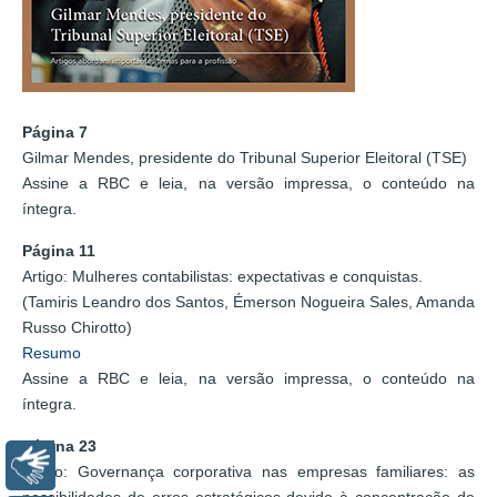
Página 7
Gilmar Mendes, presidente do Tribunal Superior Eleitoral (TSE)
Assine a RBC e leia, na versão impressa, o conteúdo na
íntegra.
Página 11
Artigo: Mulheres contabilistas: expectativas e conquistas.
(Tamiris Leandro dos Santos, Émerson Nogueira Sales, Amanda
Russo Chirotto)
Resumo
Assine a RBC e leia, na versão impressa, o conteúdo na
íntegra.
Página 23
Libras
Artigo: Governança corporativa nas empresas familiares: as
possibilidades de erros estratégicos devido à concentração de