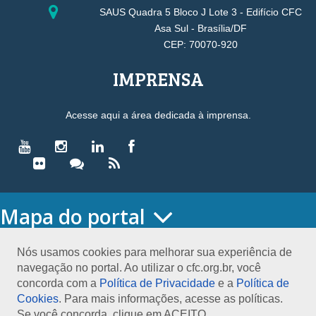
SAUS Quadra 5 Bloco J Lote 3 - Edifício CFC
Asa Sul - Brasília/DF
CEP: 70070-920
IMPRENSA
Acesse aqui a área dedicada à imprensa.
Mapa do portal
HOME
O CONSELHO
Nós usamos cookies para melhorar sua experiência de
navegação no portal. Ao utilizar o cfc.org.br, você
Conselho Diretor
concorda com a
Política de Privacidade
e a
Política de
Nossa Sede
Cookies
. Para mais informações, acesse as políticas.
Planejamento
Se você concorda, clique em ACEITO.
Organograma