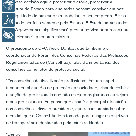
“A nossa decisão aqui é preservar o erário, preservar a
Libras
estrutura do Estado para que todos possam conviver em paz,
ter dignidade de buscar o seu trabalho, o seu emprego. E isso
Voz
não pode ser feito somente pelo Estado. E Estado somos todos
nós! A governança significa você prestar serviço para o conjunto
+ Acessibilidade
da sociedade”, afirmou o ministro.
O presidente do CFC, Aécio Dantas, que também é o
coordenador do Fórum dos Conselhos Federais das Profissões
Regulamentadas de (Conselhão), falou da importância dos
conselhos como fator de proteção social.
“Os conselhos de fiscalização profissional têm um papel
fundamental que é o de proteção da sociedade, visando coibir a
atuação de profissionais que não estejam registrados ou sejam
maus profissionais. Eu penso que essa é a principal atribuição
dos conselhos”, disse o presidente, que ressaltou ainda sobre
medidas que o Conselhão tem tomado para atingir os objetivos
de transparência destacados pelo ministro Nardes.
“Dentro