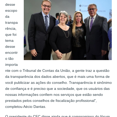
desse
escopo
da
transpa
rência,
que foi
tema
desse
encontr
o tão
importa
nte com o Tribunal de Contas da União, a gente traz a questão
da transparência dos dados abertos, que é mais uma forma de
você publicizar as ações do conselho. Transparência é sinônimo
de confiança e é preciso que a sociedade, que os usuários das
nossas informações confiem nos serviços que estão sendo
prestados pelos conselhos de fiscalização profissional”
,
completou Aécio Dantas.
O presidente do CFC disse ainda que é compromisso do fórum