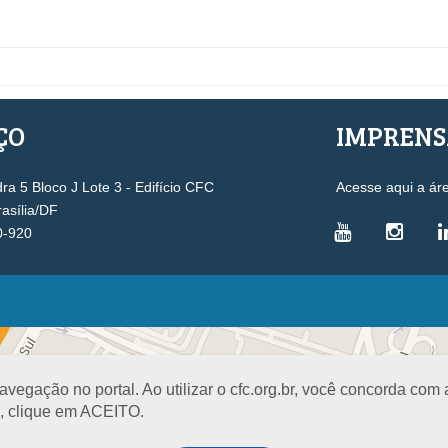
ÇO
IMPREN
a 5 Bloco J Lote 3 - Edifício CFC
Acesse aqui a ár
rasília/DF
0-920
VICE-PRESIDÊNCIAS
Administrativa
L
Controle Interno
D
egação no portal. Ao utilizar o cfc.org.br, você concorda com
Desenvolvimento Profissional
R
a, clique em ACEITO.
Governança e Gestão Estratégica
N