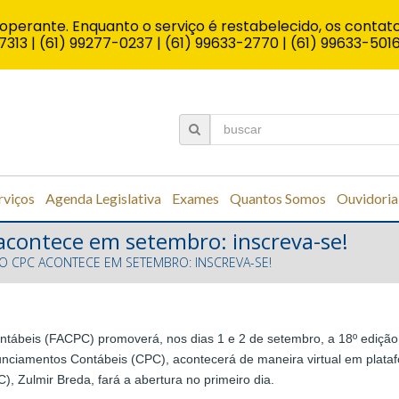
operante. Enquanto o serviço é restabelecido, os contato
7313 | (61) 99277-0237 | (61) 99633-2770 | (61) 99633-501
rviços
Agenda Legislativa
Exames
Quantos Somos
Ouvidoria
acontece em setembro: inscreva-se!
O CPC ACONTECE EM SETEMBRO: INSCREVA-SE!
tábeis (FACPC) promoverá, nos dias 1 e 2 de setembro, a 18º edição
nunciamentos Contábeis (CPC), acontecerá de maneira virtual em plat
, Zulmir Breda, fará a abertura no primeiro dia.