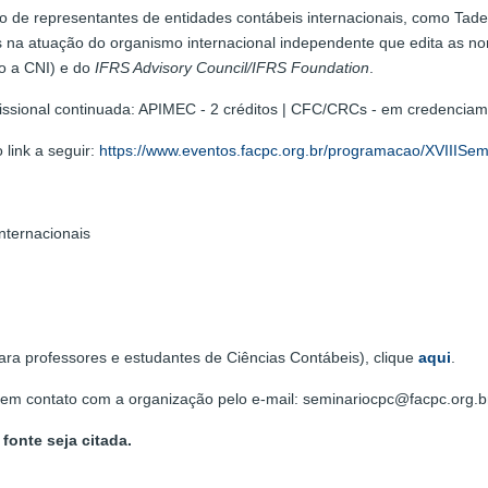
o de representantes de entidades contábeis internacionais, como Ta
es na atuação do organismo internacional independente que edita as n
do a CNI) e do
IFRS Advisory Council/IFRS Foundation
.
ssional continuada: APIMEC - 2 créditos | CFC/CRCs - em credenciame
link a seguir:
https://www.eventos.facpc.org.br/programacao/XVIIISe
nternacionais
ara professores e estudantes de Ciências Contábeis), clique
aqui
.
e em contato com a organização pelo e-mail: seminariocpc@facpc.org.
fonte seja citada.