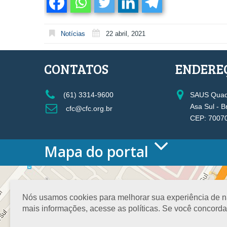
Notícias
22 abril, 2021
CONTATOS
ENDERE
(61) 3314-9600
SAUS Quadr
Asa Sul - B
cfc@cfc.org.br
CEP: 7007
Mapa do portal
HOME
O CONSELHO
Conselho Diretor
Nós usamos cookies para melhorar sua experiência de nav
Nossa Sede
mais informações, acesse as políticas. Se você concord
Planejamento