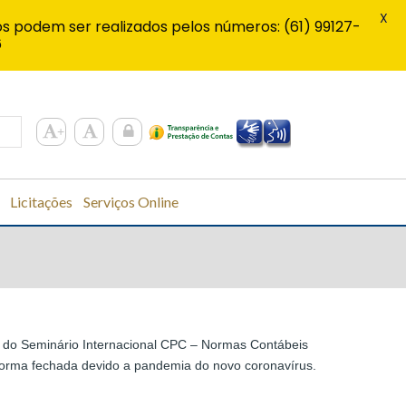
X
s podem ser realizados pelos números: (61) 99127-
6
Licitações
Serviços Online
 do Seminário Internacional CPC – Normas Contábeis
aforma fechada devido a pandemia do novo coronavírus.