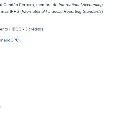
deu Cendón Ferreira, membro do
International Accounting
ormas IFRS (
International Financial Reporting Standards
)
nto | IBGC - 3 créditos.
minarioCPC
br