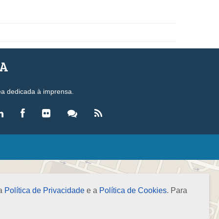
SA
ea dedicada à imprensa.
LEGISLAÇÃO
eis
ecretos-Lei
 a
Política de Privacidade
e a
Política de Cookies
. Para
esoluções
ormas Brasileiras de Contabilidade