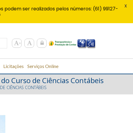
X
s podem ser realizados pelos números: (61) 99127-
6
Licitações
Serviços Online
 do Curso de Ciências Contábeis
E CIÊNCIAS CONTÁBEIS