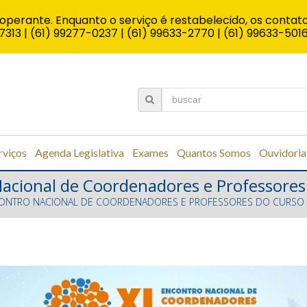
operante. Enquanto o serviço é restabelecido, os contato
7313 | (61) 99277-0237 | (61) 99633-2770 | (61) 99633-501
rviços
Agenda Legislativa
Exames
Quantos Somos
Ouvidoria
Nacional de Coordenadores e Professores
CONTRO NACIONAL DE COORDENADORES E PROFESSORES DO CURSO D