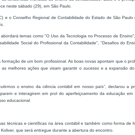
ece neste sábado (29), em São Paulo.
FC) e o Conselho Regional de Contabilidade do Estado de São Paulo
ís.
o abordará temas como “O Uso da Tecnologia no Processo de Ensino”;
bilidade Social do Profissional da Contabilidade”; “Desafios do Ensi
a formação de um bom profissional. As boas novas apontam que o prof
er as melhores ações que visam garantir o sucesso e a expansão do
utirmos o ensino da ciência contábil em nosso país”, declarou a 
iciparem e interagirem em prol do aperfeiçoamento da educação em
esso educacional.
isas técnicas e científicas na área contábil e também como forma d
 Koliver, que será entregue durante a abertura do encontro.