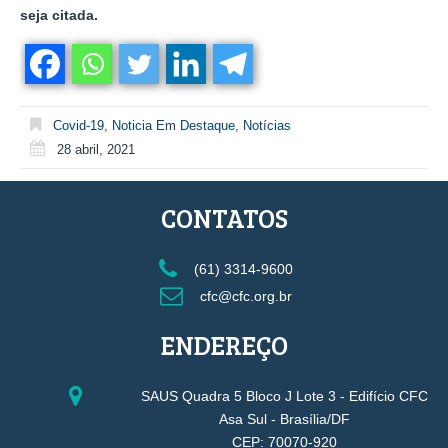
seja citada.
Covid-19
,
Noticia Em Destaque
,
Notícias
28 abril, 2021
CONTATOS
(61) 3314-9600
cfc@cfc.org.br
ENDEREÇO
SAUS Quadra 5 Bloco J Lote 3 - Edifício CFC
Asa Sul - Brasília/DF
CEP: 70070-920