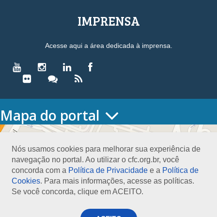
IMPRENSA
Acesse aqui a área dedicada à imprensa.
Mapa do portal
HOME
O CONSELHO
Nós usamos cookies para melhorar sua experiência de
Conselho Diretor
navegação no portal. Ao utilizar o cfc.org.br, você
Nossa Sede
concorda com a
Política de Privacidade
e a
Política de
Planejamento
Cookies
. Para mais informações, acesse as políticas.
Organograma
Se você concorda, clique em ACEITO.
Medalha João Lyra
Presidentes do CFC – Gestões anteriores