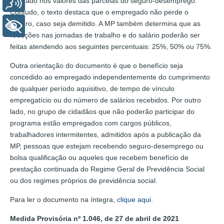
baseado nos valores das parcelas do seguro-desemprego.
Voz
Contudo, o texto destaca que o empregado não perde o
seguro, caso seja demitido. A MP também determina que as
+ Acessibilidade
reduções nas jornadas de trabalho e do salário poderão ser
feitas atendendo aos seguintes percentuais: 25%, 50% ou 75%.
Outra orientação do documento é que o benefício seja
concedido ao empregado independentemente do cumprimento
de qualquer período aquisitivo, de tempo de vínculo
empregatício ou do número de salários recebidos. Por outro
lado, no grupo de cidadãos que não poderão participar do
programa estão empregados com cargos públicos,
trabalhadores intermitentes, admitidos após a publicação da
MP, pessoas que estejam recebendo seguro-desemprego ou
bolsa qualificação ou aqueles que recebem benefício de
prestação continuada do Regime Geral de Previdência Social
ou dos regimes próprios de previdência social.
Para ler o documento na íntegra,
clique aqui
.
Medida Provisória nº 1.046, de 27 de abril de 2021