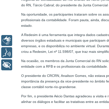
do RN, Tárcio Cabral; do presidente da Junta Comercial 
Na oportunidade, os participantes trataram sobre os ass
profissionais da contabilidade. Foram pauta, ainda, di
estado.
A Redesim é uma ferramenta que integra dados cadastrai
Libras
diversos órgãos estaduais e municipais que participam d
empresas, e os disponibiliza no ambiente virtual. Durant
criou a Redesim, Lei nº 11.598/07, que traz mais simpli
Voz
Na ocasião, os membros da Junta Comercial do RN soli
+ Acessibilidade
entidade com a RFB e os profissionais da contabilidade.
O presidente do CRCRN, Anailson Gomes, não estava pr
importância da presença da vice-presidente no âmbito fe
classe contábil norte-rio-grandense.
Por fim, o presidente Aécio Dantas agradeceu a visita e
alinhar os diálogos e facilitar as tratativas entre as entid