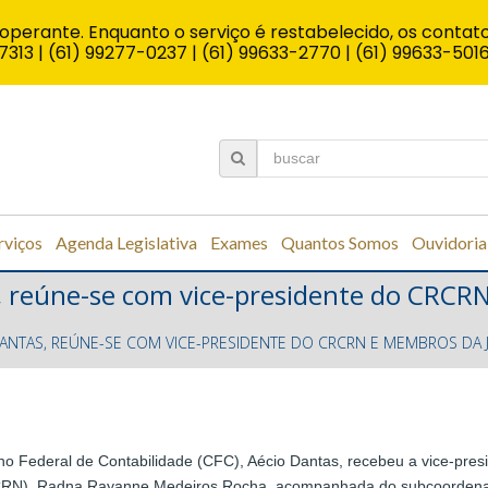
operante. Enquanto o serviço é restabelecido, os contato
7313 | (61) 99277-0237 | (61) 99633-2770 | (61) 99633-501
rviços
Agenda Legislativa
Exames
Quantos Somos
Ouvidoria
s, reúne-se com vice-presidente do CRCR
DANTAS, REÚNE-SE COM VICE-PRESIDENTE DO CRCRN E MEMBROS DA
lho Federal de Contabilidade (CFC), Aécio Dantas, recebeu a vice-pres
CRN), Radna Rayanne Medeiros Rocha, acompanhada do subcoordenado