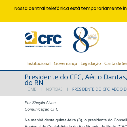
Nossa central telefônica está temporariamente in
Institucional
Governança
Legislação
Carta de Se
Presidente do CFC, Aécio Danta
do RN
HOME
NOTÍCIAS
PRESIDENTE DO CFC, AÉCIO 
Por Sheylla Alves
Comunicação CFC
Na manhã desta quinta-feira (3), o presidente do Conse
Regional de Contabilidade do Rio Grande do Norte (CR