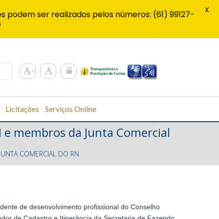
X
s podem ser realizados pelos números: (61) 99127-
6
Licitações
Serviços Online
N e membros da Junta Comercial
 JUNTA COMERCIAL DO RN
idente de desenvolvimento profissional do Conselho
r de Cadastro e Itinerância da Secretaria de Fazendo