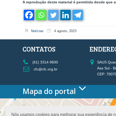
A reprodução deste material é permitida desde que a 
Notícias
4 agosto, 2023
CONTATOS
ENDERE
(61) 3314-9600
SAUS Quadr
Asa Sul - B
cfc@cfc.org.br
CEP: 7007
Mapa do portal
HOME
O CONSELHO
Conselho Diretor
Nós usamos cookies para melhorar sua experiência de nav