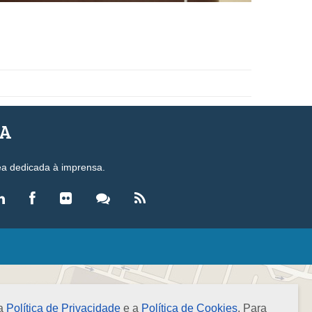
SA
ea dedicada à imprensa.
LEGISLAÇÃO
eis
ecretos-Lei
 a
Política de Privacidade
e a
Política de Cookies
. Para