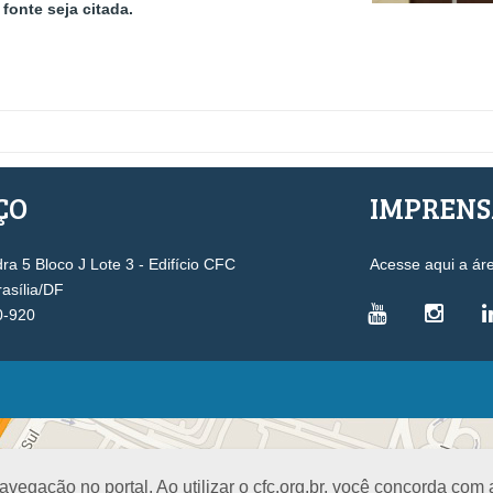
fonte seja citada.
ÇO
IMPREN
a 5 Bloco J Lote 3 - Edifício CFC
Acesse aqui a ár
rasília/DF
0-920
VICE-PRESIDÊNCIAS
Administrativa
L
Controle Interno
D
egação no portal. Ao utilizar o cfc.org.br, você concorda com