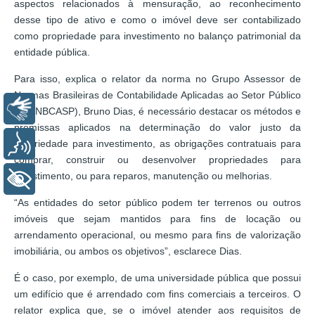
aspectos relacionados à mensuração, ao reconhecimento
desse tipo de ativo e como o imóvel deve ser contabilizado
como propriedade para investimento no balanço patrimonial da
entidade pública.
Para isso, explica o relator da norma no Grupo Assessor de
Normas Brasileiras de Contabilidade Aplicadas ao Setor Público
Libras
(GA-NBCASP), Bruno Dias, é necessário destacar os métodos e
premissas aplicados na determinação do valor justo da
propriedade para investimento, as obrigações contratuais para
Voz
comprar, construir ou desenvolver propriedades para
investimento, ou para reparos, manutenção ou melhorias.
+ Acessibilidade
“As entidades do setor público podem ter terrenos ou outros
imóveis que sejam mantidos para fins de locação ou
arrendamento operacional, ou mesmo para fins de valorização
imobiliária, ou ambos os objetivos”, esclarece Dias.
É o caso, por exemplo, de uma universidade pública que possui
um edifício que é arrendado com fins comerciais a terceiros. O
relator explica que, se o imóvel atender aos requisitos de