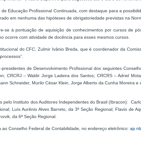
 Educação Profissional Continuada, com destaque para a possibilida
ado em nenhuma das hipóteses de obrigatoriedade previstas na Norma
re-se à pontuação de aquisição de conhecimentos por cursos de pó
smo ocorre com atividade de docência para esses mesmos cursos.
nstitucional do CFC, Zulmir Ivânio Breda, que é coordenador da Comis
processos”.
e-presidentes de Desenvolvimento Profissional dos seguintes Conse
uhn; CRCRJ – Waldir Jorge Ladeira dos Santos; CRCRS – Adriel Mota
nn Schneider, Murilo César Klein, Jorge Alberto da Cunha Moreira e
elo Instituto dos Auditores Independentes do Brasil (Ibracon): Carlo
gional; Luís Aurênio Alves Barreto, da 3ª Seção Regional; Flavio de
novik, da 6ª Seção Regional.
 ao Conselho Federal de Contabilidade, no endereço eletrônico:
ap.nb