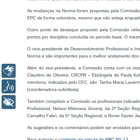
As mudanças na Norma foram propostas pela Comissão de
EPC de forma voluntária, mesmo que não esteja enquadr
Outro ponto de destaque proposto pela Comissão refe
pontos por disciplina concluída no período base. O me
O vice-presidente de Desenvolvimento Profissional e I
Norma e são importantes para o melhor andamento dos 
Além do vice-presidente, a Comissão conta com os vic
Libras
Claudino de Oliveira; CRCPR – Elizângela de Paula K
membros, indicados pelo CFC, são: Tanha Maria Lauerma
Voz
(coordenadora-substituta).
Também compõem a Comissão os profissionais indicados p
+ Acessibilidade
Profissional; Nelson Mitimasa Jinzenji, da 2ª Seção Re
Carvalho Fabri, da 5ª Seção Regional; e Ronei Xavier Ja
As sugestões e os comentários podem ser enviados para
Para acessar o
conteúdo da minuta da NBC PG 12
.