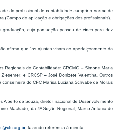
de do profissional de contabilidade cumprir a norma de
 (Campo de aplicação e obrigações dos profissionais).
s-graduação, cuja pontuação passou de cinco para dez
são afirma que “os ajustes visam ao aperfeiçoamento da
lhos Regionais de Contabilidade: CRCMG – Simone Maria
 Ziesemer; e CRCSP – José Donizete Valentina. Outros
 a conselheira do CFC Marisa Luciana Schvabe de Morais
s Alberto de Souza, diretor nacional de Desenvolvimento
 Aquino Machado, da 4ª Seção Regional; Marco Antonio de
c@cfc.org.br
, fazendo referência à minuta.