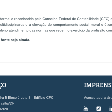
 formal e reconhecida pelo Conselho Federal de Contabilidade (CFC) q
ultidisciplinares e a elevação do comportamento social, moral e ético
pleno atendimento das normas que regem o exercício da profissão cont
fonte seja citada.
ÇO
IMPREN
a 5 Bloco J Lote 3 - Edifício CFC
Acesse aqui a ár
rasília/DF
0-920