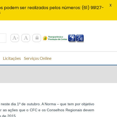
X
s podem ser realizados pelos números: (61) 99127-
6
Licitações
Serviços Online
neste dia 1º de outubro. A Norma – que tem por objetivo
tear as ações que o CFC e os Conselhos Regionais devem
ro de 2015.