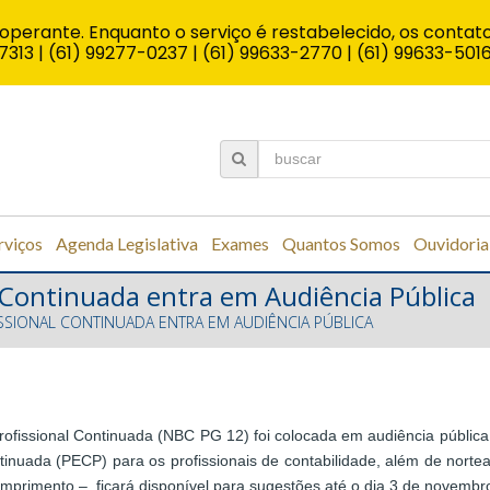
operante. Enquanto o serviço é restabelecido, os contato
7313 | (61) 99277-0237 | (61) 99633-2770 | (61) 99633-501
rviços
Agenda Legislativa
Exames
Quantos Somos
Ouvidoria
 Continuada entra em Audiência Pública
SIONAL CONTINUADA ENTRA EM AUDIÊNCIA PÚBLICA
fissional Continuada (NBC PG 12) foi colocada em audiência pública 
inuada (PECP) para os profissionais de contabilidade, além de nor
 cumprimento –, ficará disponível para sugestões até o dia 3 de novemb