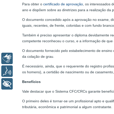
Para obter o
certificado de aprovação
, os interessados 
ano e dispõem sobre as diretrizes para a realização da 
O documento concedido após a aprovação no exame, di
iguais, recentes, de frente, coloridas e com fundo branco
Também é preciso apresentar o diploma devidamente regi
competente reconheceu o curso, e a informação de que o 
O documento fornecido pelo estabelecimento de ensino de
da colação de grau.
Libras
É necessário, ainda, que o requerente do registro profissi
Voz
os homens), a certidão de nascimento ou de casamento, o
Benefícios
+ Acessibilidade
Vale destacar que o Sistema CFC/CRCs garante benefício
O primeiro deles é tornar-se um profissional apto e qual
tributária, econômica e patrimonial a algum contratante.