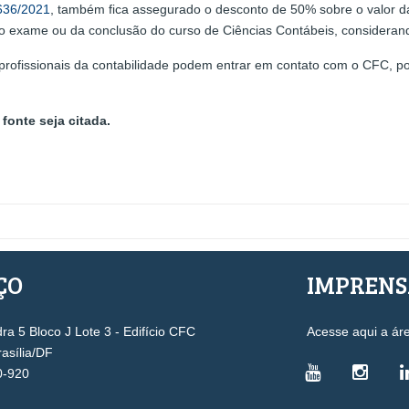
.636/2021
, também fica assegurado o desconto de 50% sobre o valor da
o exame ou da conclusão do curso de Ciências Contábeis, considerando
 profissionais da contabilidade podem entrar em contato com o CFC, p
fonte seja citada.
ÇO
IMPREN
a 5 Bloco J Lote 3 - Edifício CFC
Acesse aqui a ár
rasília/DF
0-920