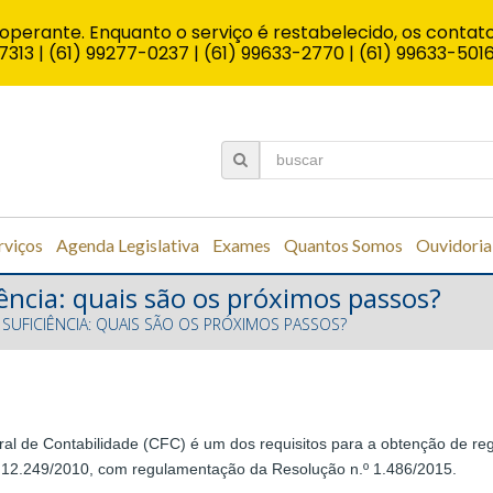
operante. Enquanto o serviço é restabelecido, os contato
7313 | (61) 99277-0237 | (61) 99633-2770 | (61) 99633-501
rviços
Agenda Legislativa
Exames
Quantos Somos
Ouvidoria
ência: quais são os próximos passos?
SUFICIÊNCIA: QUAIS SÃO OS PRÓXIMOS PASSOS?
l de Contabilidade (CFC) é um dos requisitos para a obtenção de reg
.º 12.249/2010, com regulamentação da Resolução n.º 1.486/2015.