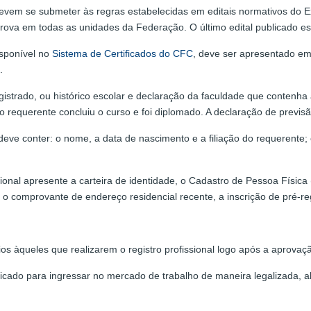
devem se submeter às regras estabelecidas em editais normativos do 
prova em todas as unidades da Federação. O último edital publicado es
sponível no
Sistema de Certificados do CFC
, deve ser apresentado em
.
strado, ou histórico escolar e declaração da faculdade que contenha 
requerente concluiu o curso e foi diplomado. A declaração de previsã
ve conter: o nome, a data de nascimento e a filiação do requerente; 
onal apresente a carteira de identidade, o Cadastro de Pessoa Física (CP
 comprovante de endereço residencial recente, a inscrição de pré-regi
s àqueles que realizarem o registro profissional logo após a aprovaç
ificado para ingressar no mercado de trabalho de maneira legalizada, al