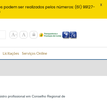
X
s podem ser realizados pelos números: (61) 99127-
6
Licitações
Serviços Online
istro profissional em Conselho Regional de