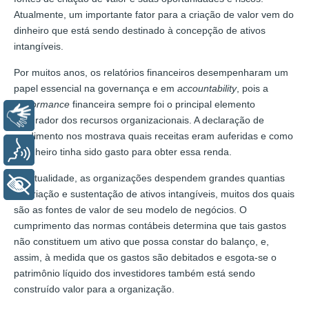
Atualmente, um importante fator para a criação de valor vem do
dinheiro que está sendo destinado à concepção de ativos
intangíveis.
Por muitos anos, os relatórios financeiros desempenharam um
papel essencial na governança e em
accountability
, pois a
performance
financeira sempre foi o principal elemento
Libras
integrador dos recursos organizacionais. A declaração de
rendimento nos mostrava quais receitas eram auferidas e como
Voz
o dinheiro tinha sido gasto para obter essa renda.
Na atualidade, as organizações despendem grandes quantias
+ Acessibilidade
na criação e sustentação de ativos intangíveis, muitos dos quais
são as fontes de valor de seu modelo de negócios. O
cumprimento das normas contábeis determina que tais gastos
não constituem um ativo que possa constar do balanço, e,
assim, à medida que os gastos são debitados e esgota-se o
patrimônio líquido dos investidores também está sendo
construído valor para a organização.