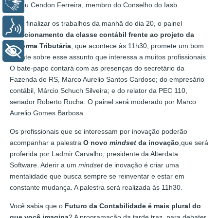
Libras
Tadeu Cendon Ferreira, membro do Conselho do Iasb.
Para finalizar os trabalhos da manhã do dia 20, o painel
Voz
Posicionamento da classe contábil frente ao projeto da
Reforma Tributária
, que acontece às 11h30, promete um bom
+ Acessibilidade
debate sobre esse assunto que interessa a muitos profissionais.
O bate-papo contará com as presenças do secretário da
Fazenda do RS, Marco Aurelio Santos Cardoso; do empresário
contábil, Márcio Schuch Silveira; e do relator da PEC 110,
senador Roberto Rocha. O painel será moderado por Marco
Aurelio Gomes Barbosa.
Os profissionais que se interessam por inovação poderão
acompanhar a palestra
O novo
mindset
da inovação
,que será
proferida por Ladmir Carvalho, presidente da Alterdata
Software. Aderir a um
mindset
de inovação é criar uma
mentalidade que busca sempre se reinventar e estar em
constante mudança. A palestra será realizada às 11h30.
Você sabia que o
Futuro da Contabilidade é mais plural do
que você imagina
? A programação da tarde traz, para debater