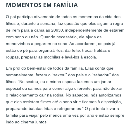
MOMENTOS EM FAMÍLIA
O pai participa ativamente de todos os momentos da vida dos
filhos e, durante a semana, faz questão que eles sigam a regra
de irem para a cama às 20h30, independentemente de estarem
com sono ou não. Quando necessário, ele ajuda os
menorzinhos a pegarem no sono. Ao acordarem, os pais já
estão de pé para organizá -los, dar leite, trocar fraldas e
roupas, preparar as mochilas e levá-los à escola.
Em prol do bem-estar de todos da família, Elias conta que,
semanalmente, fazem o “sextou” dos pais e o “sabadou” dos
filhos. “No sextou, eu e minha esposa fazemos um jantar
especial ou saímos para comer algo diferente, para não deixar
o relacionamento cair na rotina. No sabadou, nós autorizamos
que eles assistam filmes até o sono vir e ficamos à disposição,
preparando batatas fritas e refrigerantes.” O pai tenta levar a
família para viajar pelo menos uma vez por ano e estão sempre
indo ao cinema juntos.