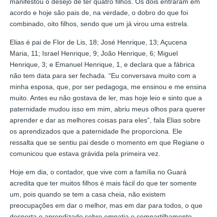
manifestou o desejo de ter quatro filhos. Os dois entraram em
acordo e hoje são pais de, na verdade, o dobro do que foi
combinado, oito filhos, sendo que um já virou uma estrela.
Elias é pai de Flor de Lis, 18; José Henrique, 13; Açucena
Maria, 11; Israel Henrique, 9; João Henrique, 6; Miguel
Henrique, 3; e Emanuel Henrique, 1, e declara que a fábrica
não tem data para ser fechada. “Eu conversava muito com a
minha esposa, que, por ser pedagoga, me ensinou e me ensina
muito. Antes eu não gostava de ler, mas hoje leio e sinto que a
paternidade mudou isso em mim, abriu meus olhos para querer
aprender e dar as melhores coisas para eles”, fala Elias sobre
os aprendizados que a paternidade lhe proporciona. Ele
ressalta que se sentiu pai desde o momento em que Regiane o
comunicou que estava grávida pela primeira vez.
Hoje em dia, o contador, que vive com a família no Guará
acredita que ter muitos filhos é mais fácil do que ter somente
um, pois quando se tem a casa cheia, não existem
preocupações em dar o melhor, mas em dar para todos, o que
desperta o aprendizado sobre empatia e compartilhamento.