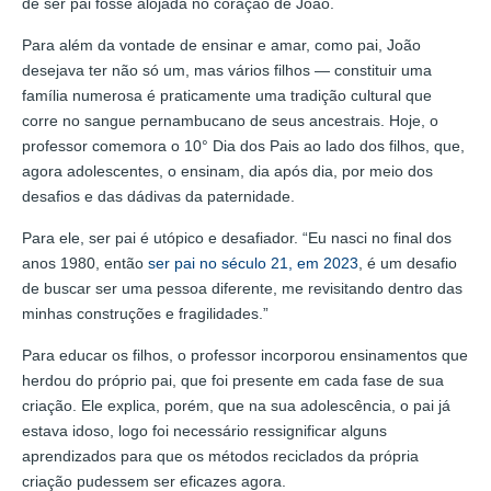
de ser pai fosse alojada no coração de João.
Para além da vontade de ensinar e amar, como pai, João
desejava ter não só um, mas vários filhos — constituir uma
família numerosa é praticamente uma tradição cultural que
corre no sangue pernambucano de seus ancestrais. Hoje, o
professor comemora o 10° Dia dos Pais ao lado dos filhos, que,
agora adolescentes, o ensinam, dia após dia, por meio dos
desafios e das dádivas da paternidade.
Para ele, ser pai é utópico e desafiador. “Eu nasci no final dos
anos 1980, então
ser pai no século 21, em 2023
, é um desafio
de buscar ser uma pessoa diferente, me revisitando dentro das
minhas construções e fragilidades.”
Para educar os filhos, o professor incorporou ensinamentos que
herdou do próprio pai, que foi presente em cada fase de sua
criação. Ele explica, porém, que na sua adolescência, o pai já
estava idoso, logo foi necessário ressignificar alguns
aprendizados para que os métodos reciclados da própria
criação pudessem ser eficazes agora.