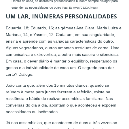
Dentro de casa, as diferentes personalidades buscam sempre dialogar para
entender as necessidades do outro
(foto: Ed Alves/CB/DA.Press)
UM LAR, INÚMERAS PERSONALIDADES
Eduarda, 18; Eduardo, 16; as gêmeas Ana Clara, Maria Luiza e
Mariana, 14; e Yasmin, 12. Cada um, em sua singularidade,
ensina e aprende com as variadas características do outro.
Alguns vegetarianos, outros amantes assíduos de carne. Uma
comunicativa e extrovertida, a outra mais caseira e silenciosa.
Em casa, o dever diário é manter o equilíbrio, respeitando os
gostos e a individualidade de cada um. O segredo para dar
certo? Diálogo.
João conta que, além dos 15 minutos diários, quando se
reúnem à mesa para juntos fazerem a refeição, existe na
residência o hábito de realizar assembleias familiares. Nas
conversas do dia a dia, apontam o que aconteceu e expõem
necessidades ou incômodos.
Já nas assembleias, que acontecem de duas a três vezes ao