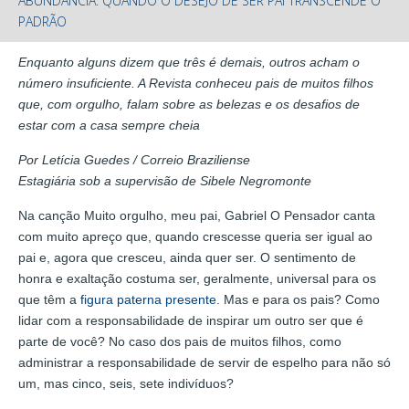
ABUNDÂNCIA: QUANDO O DESEJO DE SER PAI TRANSCENDE O
PADRÃO
Enquanto alguns dizem que três é demais, outros acham o
número insuficiente. A Revista conheceu pais de muitos filhos
que, com orgulho, falam sobre as belezas e os desafios de
estar com a casa sempre cheia
Por Letícia Guedes / Correio Braziliense
Estagiária sob a supervisão de Sibele Negromonte
Na canção Muito orgulho, meu pai, Gabriel O Pensador canta
com muito apreço que, quando crescesse queria ser igual ao
pai e, agora que cresceu, ainda quer ser. O sentimento de
honra e exaltação costuma ser, geralmente, universal para os
que têm a
figura paterna presente
. Mas e para os pais? Como
lidar com a responsabilidade de inspirar um outro ser que é
parte de você? No caso dos pais de muitos filhos, como
administrar a responsabilidade de servir de espelho para não só
um, mas cinco, seis, sete indivíduos?