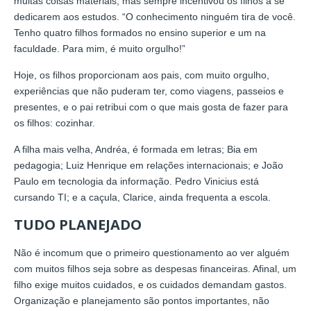
muitas coisas materiais, mas sempre incentivou os filhos a se
dedicarem aos estudos. “O conhecimento ninguém tira de você.
Tenho quatro filhos formados no ensino superior e um na
faculdade. Para mim, é muito orgulho!”
Hoje, os filhos proporcionam aos pais, com muito orgulho,
experiências que não puderam ter, como viagens, passeios e
presentes, e o pai retribui com o que mais gosta de fazer para
os filhos: cozinhar.
A filha mais velha, Andréa, é formada em letras; Bia em
pedagogia; Luiz Henrique em relações internacionais; e João
Paulo em tecnologia da informação. Pedro Vinicius está
cursando TI; e a caçula, Clarice, ainda frequenta a escola.
TUDO PLANEJADO
Não é incomum que o primeiro questionamento ao ver alguém
com muitos filhos seja sobre as despesas financeiras. Afinal, um
filho exige muitos cuidados, e os cuidados demandam gastos.
Organização e planejamento são pontos importantes, não