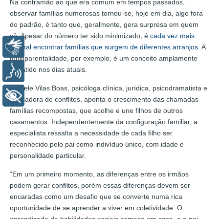
Na contramão ao que era comum em tempos passados,
observar famílias numerosas tornou-se, hoje em dia, algo fora
do padrão, é tanto que, geralmente, gera surpresa em quem
vê. Apesar do número ter sido minimizado, é
cada vez mais
Libras
normal encontrar famílias que surgem de diferentes arranjos
. A
multiparentalidade, por exemplo, é um conceito amplamente
debatido nos dias atuais.
Voz
Daniele Vilas Boas, psicóloga clínica, jurídica, psicodramatista e
+ Acessibilidade
mediadora de conflitos, aponta o crescimento das chamadas
famílias recompostas, que acolhe e une filhos de outros
casamentos. Independentemente da configuração familiar, a
especialista ressalta a necessidade de cada filho ser
reconhecido pelo pai como indivíduo único, com idade e
personalidade particular.
“Em um primeiro momento, as diferenças entre os irmãos
podem gerar conflitos, porém essas diferenças devem ser
encaradas como um desafio que se converte numa rica
oportunidade de se aprender a viver em coletividade. O
aprendizado de habilidades sociais começa em casa, e o pai