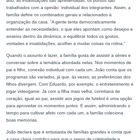
ano, as insatisfações são apresentadas, os pontos são
trabalhados com a opinião individual dos integrantes. Assim, a
família define os combinados gerais e relacionados à
organização da casa. “A gente tenta democraticamente
entender as necessidades, o que eles apontam como desejos e
anseios dentro da dinâmica, e equilibrar todos os gostos,
vontades e insatisfações, acolher e mudar coisas na rotina.”
Quando o assunto é lazer, a família gosta de assistir a séries e
conversar sobre a temática abordada nelas. Nos momentos de
pai e filho, conexão individual com cada um, João conta que os
programas são variados, já que, às vezes, as preferências dos
filhos divergem. Com Eduardo, por exemplo, o entretenimento é
jogar videogame. Já com a filha mais velha, corintiana de
coração, igual ao pai, assistir aos jogos de futebol é uma opção
para aproveitar os momentos juntos. E assim, administrando o
tempo para cultivar afeto com cada um, a família coleciona
boas memórias.
João declara que é entusiasta de famílias grandes e conta que
a casa cheia contribui para que o senso de coletividade e