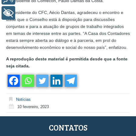
o presidente do Confecon, Paulo Dantas da Costa.
THE PSYCHOLOGY BEHIND
O presidente do CFC, Aécio Dantas, agradeceu o encontro e
+ Acessibilidade
CUCKOLD DATING: AN INTIMATE
disse que o Conselho está à disposição para discussões
PERSPECTIVE
conjuntas e para a atuação de grupos de trabalho integrados
em temas de interesse entre as partes. “A Casa dos Contadores
Have you ever wondered about the psychology behind cuckold
estará sempre aberta ao diálogo e à parceria, em prol do
dating? This intriguing and controversial topic delves into the
desenvolvimento econômico e social do nosso país”, enfatizou.
intricate dynamics of intimate relationships, exploring the
desires, emotions, and motivations of those who engage in this
A reprodução deste material é permitida desde que a fonte
unique form of sexual exploration. In this article, we will take an
seja citada.
intimate perspective on cuckold dating, examining the
psychological factors that drive individuals to participate in this
unconventional practice. From the thrill of voyeurism to the
complexities of power dynamics, we will explore the various
aspects that make cuckold dating a fascinating subject of study.
Notícias
10 fevereiro, 2023
Throughout history, the concept of cuckoldry has been present
in literature, art, and folklore, often associated with themes of
CONTATOS
betrayal, humiliation, and sexual fetishism. But what exactly
drives individuals to willingly embrace this lifestyle? Is it a