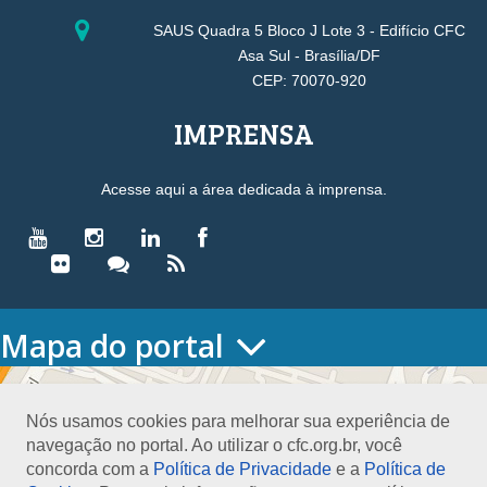
SAUS Quadra 5 Bloco J Lote 3 - Edifício CFC
Asa Sul - Brasília/DF
CEP: 70070-920
IMPRENSA
Acesse aqui a área dedicada à imprensa.
Mapa do portal
HOME
O CONSELHO
Nós usamos cookies para melhorar sua experiência de
Conselho Diretor
navegação no portal. Ao utilizar o cfc.org.br, você
Nossa Sede
concorda com a
Política de Privacidade
e a
Política de
Planejamento