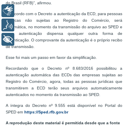
do Brasil (RFB)”, afirmou.
Libras
De acordo com o Decreto a autenticação da ECD, para pessoas
jurídicas não sujeitas ao Registro do Comércio, será
Voz
automática, no momento da transmissão do arquivo ao SPED e
essa autenticação dispensa qualquer outra forma de
+ Acessibilidade
autenticação. O comprovante da autenticação é o próprio recibo
de transmissão.
Esse foi mais um passo em favor da simplificação.
Recordando que o Decreto nº 8.683/2016 possibilitou a
autenticação automática das ECDs das empresas sujeitas ao
Registro do Comércio, agora, todas as pessoas jurídicas que
transmitirem a ECD terão seus arquivos automaticamente
autenticados no momento da transmissão ao SPED.
A íntegra do Decreto nº 9.555 está disponível no Portal do
SPED em
https://Sped.rfb.gov.br
A reprodução deste material é permitida desde que a fonte