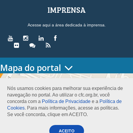
IMPRENSA
Acesse aqui a área dedicada à imprensa.
Mapa do portal
HOME
O CONSELHO
Nós usamos cookies para melhorar sua experiência de
Conselho Diretor
navegação no portal. Ao utilizar o cfc.org.br, você
Nossa Sede
concorda com a
Política de Privacidade
e a
Política de
Planejamento
Cookies
. Para mais informações, acesse as políticas.
Organograma
Se você concorda, clique em ACEITO.
Medalha João Lyra
Presidentes do CFC – Gestões anteriores
PRESIDÊNCIA
ACEITO