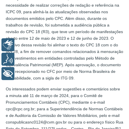
necessidade de realizar correções de redação e referência na
ICPC 09, para alinhá-la às atualizações observadas nos
documentos emitidos pelo CPC. Além disso, durante os
trabalhos de revisão, foi submetida a audiência pública a
revisão do CPC 18 (R3), que teve um período de manifestações
aberto entre 12 de maio de 2023 e 12 de junho de 2023. O
Libras
objetivo dessa revisão foi alinhar o texto do CPC 18 com o do
IAS 28, a fim de remover comandos relacionados à mensuração
de investimentos em entidades controladas pelo Método de
Voz
Equivalência Patrimonial (MEP). Após aprovação, o documento
será recepcionado no CFC por meio de Norma Brasileira de
+ Acessibilidade
Contabilidade, com a sigla de ITG 09.
Os interessados podem enviar sugestões e comentários sobre
a minuta até 11 de março de 2024, para o Comitê de
Pronunciamentos Contábeis (CPC), mediante o e-mail
cpc@cpc.org.br; para a Superintendência de Normas Contábeis
e de Auditoria da Comissão de Valores Mobiliários, pelo e-mail
conspublicasnc0124@cvm.gov.br ou para o endereço físico Rua
Sete de Setembro, 111/27º andar – Centro – Rio de Janeiro/RJ