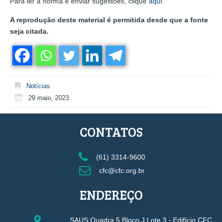
Para ler a norma e enviar sugestões, clique
aqui
.
A reprodução deste material é permitida desde que a fonte
seja citada.
Notícias
29 maio, 2023
CONTATOS
(61) 3314-9600
cfc@cfc.org.br
ENDEREÇO
SAUS Quadra 5 Bloco J Lote 3 - Edifício CFC