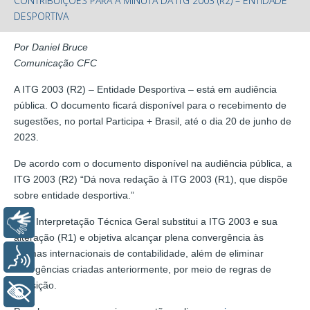
CONTRIBUIÇÕES PARA A MINUTA DA ITG 2003 (R2) – ENTIDADE
DESPORTIVA
Por Daniel Bruce
Comunicação CFC
A ITG 2003 (R2) – Entidade Desportiva – está em audiência
pública. O documento ficará disponível para o recebimento de
sugestões, no portal Participa + Brasil, até o dia 20 de junho de
2023.
De acordo com o documento disponível na audiência pública, a
ITG 2003 (R2) “Dá nova redação à ITG 2003 (R1), que dispõe
sobre entidade desportiva.”
Esta Interpretação Técnica Geral substitui a ITG 2003 e sua
Libras
alteração (R1) e objetiva alcançar plena convergência às
normas internacionais de contabilidade, além de eliminar
Voz
divergências criadas anteriormente, por meio de regras de
transição.
+ Acessibilidade