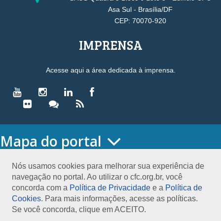
Asa Sul - Brasília/DF
CEP: 70070-920
IMPRENSA
Acesse aqui a área dedicada à imprensa.
Mapa do portal
HOME
O CONSELHO
Nós usamos cookies para melhorar sua experiência de
navegação no portal. Ao utilizar o cfc.org.br, você
Conselho Diretor
concorda com a
Política de Privacidade
e a
Política de
Nossa Sede
Cookies
. Para mais informações, acesse as políticas.
Planejamento
Se você concorda, clique em ACEITO.
Organograma