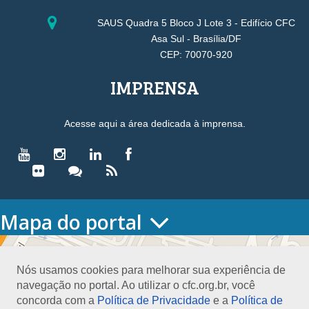
SAUS Quadra 5 Bloco J Lote 3 - Edifício CFC
Asa Sul - Brasília/DF
CEP: 70070-920
IMPRENSA
Acesse aqui a área dedicada à imprensa.
Mapa do portal
HOME
O CONSELHO
Nós usamos cookies para melhorar sua experiência de
Conselho Diretor
navegação no portal. Ao utilizar o cfc.org.br, você
Nossa Sede
concorda com a
Política de Privacidade
e a
Política de
Planejamento