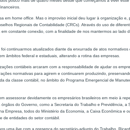
ados pouco mais de quatro meses desde que começamos a viver esse “no
inanceiros.
casa em
home office
. Mas o improviso inicial deu lugar à organização 
selhos Regionais de Contabilidade (CRCs). Através do uso de diferen
em constante conexão, com a finalidade de nos mantermos ao lado da 
foi continuarmos atualizados diante da enxurrada de atos normativos 
 âmbitos federal e estaduais, alterando a rotina das empresas.
izações contábeis arcaram com a responsabilidade de ajudar os empre
ações normativas para agirem e continuarem produzindo, preservando
ajuda da classe contábil, no âmbito do Programa Emergencial de Manut
em assessorar devidamente os empresários brasileiros em meio à repen
 órgãos do Governo, como a Secretaria do Trabalho e Previdência, a Se
uena Empresa, todos do Ministério da Economia, a Caixa Econômica e
e de entidades do setor contábil.
zemos uma
live
com a presença do secretário-adjunto do Trabalho, Ricard