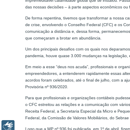
impremeditável calamidade global que se instalou. Pass
das nossas decisões – à parte aspectos econômicos ou f
De forma repentina, tivemos que transformar a nossa 
de crise, envolvendo o Conselho Federal (CFC) e os Con
comunicação a distância e, dessa forma, permanecemos 
que começaram a brotar em abundância.
Um dos principais desafios com os quais nos deparamos 
pandemia, houve quase 3.000 mudanças na legislação, em
Em meio a esse “deus nos acuda”, profissionais e organ
empreendedores, a entenderem rapidamente essas alter
acordos foram celebrados, até o final de julho, com a 
Provisória nº 936/2020.
Para que profissionais e organizações contábeis pudess
o CFC estreitou as relações e a comunicação com vários
Receita Federal, a Secretaria Especial da Micro e Peq
Federal, da Comissão de Valores Mobiliários, do Sebrae 
Libras
Logo que a MP nº 936 foi publicada, em 1º de abril, fi