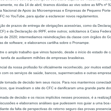
vamente, no dia 14 de abril, tiramos dúvidas ao vivo sobre as MPs nº
ma Nacional de Apoio às Microempresas e Empresas de Pequeno Porte 
 CFC no YouTube, para ajudar a esclarecer novos regulamentos.
ação de prazos de entrega de obrigações acessórias, como da Declara
(ECF) e da Declaração do IRPF, entre outros; solicitamos à Caixa Fede
io de 2020; intermediamos reivindicações da classe com órgãos do G
 de software; e elaboramos cartilha sobre o Pronampe.
tre o amplo trabalho que vimos fazendo, desde o início do estado de
 tarefa de auxiliarem milhões de empresas brasileiras.
ial da nossa profissão foi oficialmente reconhecido, por muitos estado
e com os serviços de saúde, bancos, supermercados e outras empresa
o de tomada de decisão tem seus riscos. Para nos mantermos conectad
ticos, que invadiram o site do CFC e danificaram uma grande parte do
mada de decisão e os riscos implícitos nesses processos, é a realiza
 discussões e elaboramos análises que pudessem nos guiar a uma boa 
diante da falta de perspectivas do retorno seguro das provas presencia