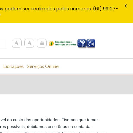
X
s podem ser realizados pelos números: (61) 99127-
6
Licitações
Serviços Online
vel do custo das oportunidades. Tivemos que tomar
res possíveis, debitamos esse ônus na conta da