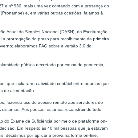
 927 e nº 936, mais uma vez contando com a presença do
(Pronampe) e, em várias outras ocasiões, falamos à
ção Anual do Simples Nacional (DASN), da Escrituração
ral a prorrogação do prazo para recolhimento da primeira
overno; elaboramos FAQ sobre a versão 3.0 do
 calamidade pública decretado por causa da pandemia,
s, que incluíram a atividade contábil entre aquelas que
s de alimentação.
os, fazendo uso do acesso remoto aos servidores do
s sistemas. Aos poucos, estamos reconstruindo tudo.
ção do Exame de Suficiência por meio de plataforma on-
decisão. Em respeito às 40 mil pessoas que já estavam
is, decidimos por aplicar a prova na forma on-line.