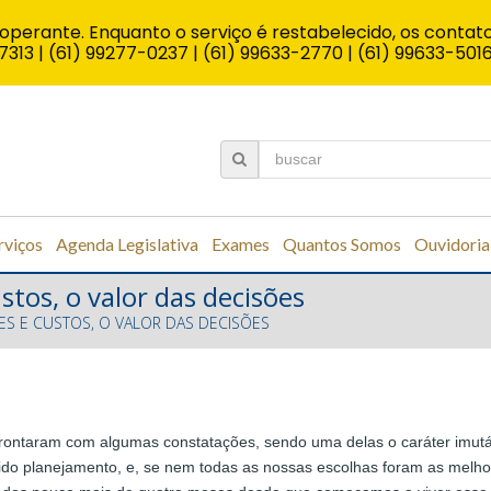
operante. Enquanto o serviço é restabelecido, os contato
7313 | (61) 99277-0237 | (61) 99633-2770 | (61) 99633-501
rviços
Agenda Legislativa
Exames
Quantos Somos
Ouvidoria
stos, o valor das decisões
ES E CUSTOS, O VALOR DAS DECISÕES
frontaram com algumas constatações, sendo uma delas o caráter imutá
vido planejamento, e, se nem todas as nossas escolhas foram as melho