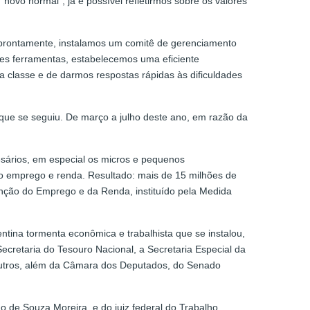
vo normal”, já é possível refletirmos sobre os valores
e, prontamente, instalamos um comitê de gerenciamento
tes ferramentas, estabelecemos uma eficiente
classe e de darmos respostas rápidas às dificuldades
que se seguiu. De março a julho deste ano, em razão da
sários, em especial os micros e pequenos
 emprego e renda. Resultado: mais de 15 milhões de
enção do Emprego e da Renda, instituído pela Medida
tina tormenta econômica e trabalhista que se instalou,
cretaria do Tesouro Nacional, a Secretaria Especial da
 outros, além da Câmara dos Deputados, do Senado
o de Souza Moreira, e do juiz federal do Trabalho