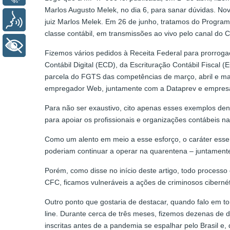
Marlos Augusto Melek, no dia 6, para sanar dúvidas. No
Voz
juiz Marlos Melek. Em 26 de junho, tratamos do Progra
classe contábil, em transmissões ao vivo pelo canal do
+ Acessibilidade
Fizemos vários pedidos à Receita Federal para prorrog
Contábil Digital (ECD), da Escrituração Contábil Fiscal 
parcela do FGTS das competências de março, abril e ma
empregador Web, juntamente com a Dataprev e empresas
Para não ser exaustivo, cito apenas esses exemplos den
para apoiar os profissionais e organizações contábeis na
Como um alento em meio a esse esforço, o caráter essenc
poderiam continuar a operar na quarentena – juntament
Porém, como disse no início deste artigo, todo process
CFC, ficamos vulneráveis a ações de criminosos ciberné
Outro ponto que gostaria de destacar, quando falo em to
line. Durante cerca de três meses, fizemos dezenas de
inscritas antes de a pandemia se espalhar pelo Brasil e, 