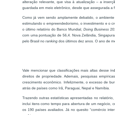
alteração relevante, que visa à atualização – a ins
guardada em meio eletrônico, desde que assegurada a f
Como já vem sendo amplamente debatido, o ambiente d
estimulando o empreendedorismo, o investimento e o cr
o último relatório do Banco Mundial,
Doing Business
201
com uma pontuação de 56,4. Nova Zelândia, Singapura
pelo Brasil no
ranking
dos últimos dez anos. O ano de m
Vale mencionar que classificações mais altas desse í
direitos de propriedade. Ademais, pesquisas empíric
crescimento econômico. Infelizmente, o excesso de bu
atrás de países como Irã, Paraguai, Nepal e Namíbia.
Trazendo outras estatísticas apresentadas no relatório
inclui itens como tempo para abertura de um negócio, cu
os 190 países avaliados. Já no quesito “comércio inte