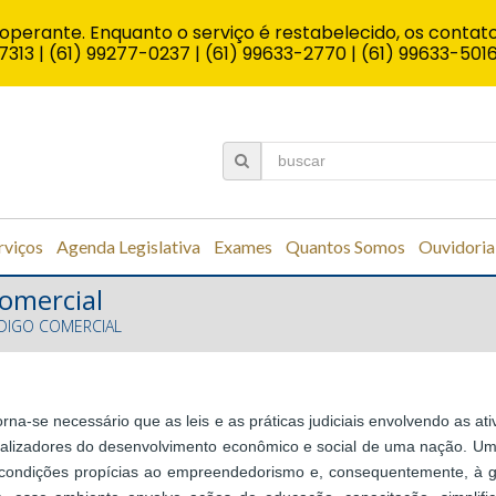
operante. Enquanto o serviço é restabelecido, os contato
7313 | (61) 99277-0237 | (61) 99633-2770 | (61) 99633-501
rviços
Agenda Legislativa
Exames
Quantos Somos
Ouvidoria
omercial
DIGO COMERCIAL
na-se necessário que as leis e as práticas judiciais envolvendo as a
cializadores do desenvolvimento econômico e social de uma nação. Um
ondições propícias ao empreendedorismo e, consequentemente, à g