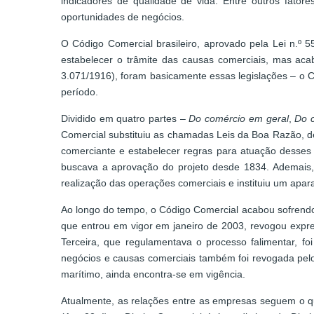
indicadores de qualidade de vida. Entre outros fator
oportunidades de negócios.
O Código Comercial brasileiro, aprovado pela Lei n.º 
estabelecer o trâmite das causas comerciais, mas acab
3.071/1916), foram basicamente essas legislações – o C
período.
Dividido em quatro partes –
Do comércio em geral
,
Do c
Comercial substituiu as chamadas Leis da Boa Razão, d
comerciante e estabelecer regras para atuação desses 
buscava a aprovação do projeto desde 1834. Ademais, 
realização das operações comerciais e instituiu um apara
Ao longo do tempo, o Código Comercial acabou sofrendo t
que entrou em vigor em janeiro de 2003, revogou expre
Terceira, que regulamentava o processo falimentar, fo
negócios e causas comerciais também foi revogada pelo
marítimo, ainda encontra-se em vigência.
Atualmente, as relações entre as empresas seguem o qu