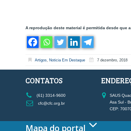
A reprodução deste material é permitida desde que a 
Artigos
,
Noticia Em Destaque
7 dezembro, 2018
CONTATOS
ENDERE
(61) 3314-9600
SAUS Quadr
Asa Sul - B
cfc@cfc.org.br
CEP: 7007
Mapa do portal