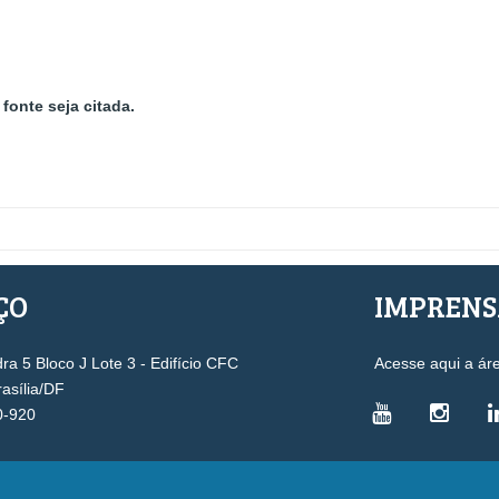
fonte seja citada.
ÇO
IMPREN
a 5 Bloco J Lote 3 - Edifício CFC
Acesse aqui a ár
rasília/DF
0-920