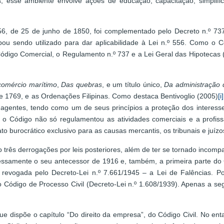
es, esse ambiente envolve ações de educação, capacitação, simpli
556, de 25 de junho de 1850, foi complementado pelo Decreto n.º 737
ou sendo utilizado para dar aplicabilidade à Lei n.º 556. Como o 
ódigo Comercial, o Regulamento n.º 737 e a Lei Geral das Hipotecas 
omércio marítimo
,
Das quebras
, e um título único,
Da administração d
e 1769, e as Ordenações Filipinas. Como destaca Bentivoglio (2005)
[i]
agentes, tendo como um de seus princípios a proteção dos interess
o Código não só regulamentou as atividades comerciais e a profis
to burocrático exclusivo para as causas mercantis, os tribunais e juízo
rês derrogações por leis posteriores, além de ter se tornado incompa
ssamente o seu antecessor de 1916 e, também, a primeira parte do 
i revogada pelo Decreto-Lei n.º 7.661/1945 – a Lei de Falências. Por
 Código de Processo Civil (Decreto-Lei n.º 1.608/1939). Apenas a seg
e dispõe o capítulo “Do direito da empresa”, do Código Civil. No ent