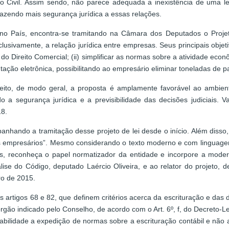
reito Civil. Assim sendo, não parece adequada a inexistência de uma l
razendo mais segurança jurídica a essas relações.
no País, encontra-se tramitando na Câmara dos Deputados o Projeto
usivamente, a relação jurídica entre empresas. Seus principais objeti
 Direito Comercial; (ii) simplificar as normas sobre a atividade econô
entação eletrônica, possibilitando ao empresário eliminar toneladas de p
ito, de modo geral, a proposta é amplamente favorável ao ambiente
 a segurança jurídica e a previsibilidade das decisões judiciais. Va
18.
hando a tramitação desse projeto de lei desde o início. Além diss
os empresários”. Mesmo considerando o texto moderno e com linguagem
es, reconheça o papel normatizador da entidade e incorpore a modern
ise do Código, deputado Laércio Oliveira, e ao relator do projeto,
o de 2015.
s artigos 68 e 82, que definem critérios acerca da escrituração e das 
gão indicado pelo Conselho, de acordo com o Art. 6º, f, do Decreto-Lei 
abilidade a expedição de normas sobre a escrituração contábil e não