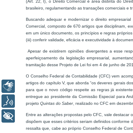
(Art. 22, I), o Direito Comercial é área distinta do Di
brasileiro, regulamentando as transações comerciais e t
Buscando adequar e modernizar o direito empresarial 
Comercial, composto de 670 artigos que disciplinam, excl
em um único documento, os princípios e regras próprios do
(iii) conferir validade, eficácia e executividade à docum
Apesar de existirem opiniões divergentes a esse respe
aperfeiçoamento da legislação empresarial, aumentando
tramitação desse Projeto de Lei foi em 4 de junho de 20
O Conselho Federal de Contabilidade (CFC) vem acompan
artigos do capítulo V, que aborda “os deveres gerais d
Libras
para que o novo código respeite as regras já existent
entregue ao presidente da Comissão Especial para Anál
Voz
projeto
Quintas do Saber
, realizado no CFC em dezembr
Entre as alterações propostas pelo CFC, vale destacar o
+ Acessibilidade
dispõem que esses critérios seriam definidos conforme ór
ressalta que, cabe ao próprio Conselho Federal de Cont