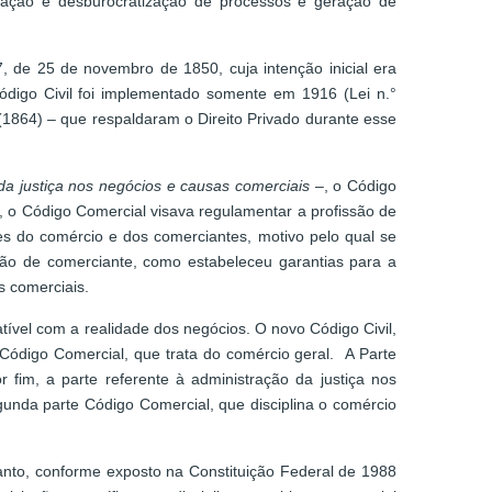
ficação e desburocratização de processos e geração de
, de 25 de novembro de 1850, cuja intenção inicial era
Código Civil foi implementado somente em 1916 (Lei n.°
(1864) – que respaldaram o Direito Privado durante esse
a justiça nos negócios e causas comerciais
–, o Código
, o Código Comercial visava regulamentar a profissão de
es do comércio e dos comerciantes, motivo pelo qual se
são de comerciante, como estabeleceu garantias para a
s comerciais.
tível com a realidade dos negócios. O novo Código Civil,
Código Comercial, que trata do comércio geral. A Parte
 fim, a parte referente à administração da justiça nos
unda parte Código Comercial, que disciplina o comércio
anto, conforme exposto na Constituição Federal de 1988