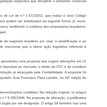
egislação específica que discipline o ambiente comercial
 de Lei de n.º 1.572/2011, que institui o novo Código
vos podem ser sintetizados da seguinte forma: (i) reunir,
mica, facilitando o cotidiano dos empresários brasileiros;
apel.
 de negócios brasileiro por visar à simplificação e ao
le mencionar que a última ação legislativa referente à
o, apresentou uma proposta que sugere alterações em 21
 favorável ao mercado, o intuito do CFC é de contribuir
ização já alcançada pela Contabilidade. A proposta foi
 deputado José Francisco Paes Landim, na 16ª edição do
demonstrações contábeis. Na redação original, os artigos
n.º 9.295/1946. Na proposta de alteração, a justificativa
 a órgão por ele designado. O artigo 58 também traz uma