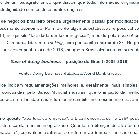
erção de um parágrafo único que dispõe que toda informação origin
idedignidade com os documentos originais.
e negócios brasileiro precisa urgentemente passar por modificaçõ
escimento econômico. Por meio de algumas estatísticas, é possível ve
8, no quesito “facilidade em fazer negócios”, medido pelo
Ease of do
 e Dinamarca lidaram o
ranking
, com pontuações acima de 84. No grá
elhor desempenho foi o de 2016, em que o Brasil alcançou um
score
de
Ease of doing business
– posição do Brasil (2008-2018)
Fonte: Doing Business database/World Bank Group.
ndice indicam regulamentações melhores e, geralmente, mais simples
as conduzidas pelo Banco Mundial mostram que o impacto da melhor
rocracia e a lentidão nas reformas no âmbito microeconômico trazem
, no quesito “abertura de empresa”, o Brasil encontra-se na 176ª pos
sto e capital mínimo integralizado. Quanto à “obtenção de alvarás de
rnacional”, cujos itens avaliados se referem ao tempo e ao custo pa