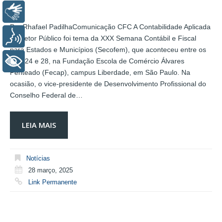
Libras
Por Rhafael PadilhaComunicação CFC A Contabilidade Aplicada
Voz
ao Setor Público foi tema da XXX Semana Contábil e Fiscal
para Estados e Municípios (Secofem), que aconteceu entre os
+ Acessibilidade
dias 24 e 28, na Fundação Escola de Comércio Álvares
Penteado (Fecap), campus Liberdade, em São Paulo. Na
ocasião, o vice-presidente de Desenvolvimento Profissional do
Conselho Federal de…
LEIA MAIS
Notícias
28 março, 2025
Link Permanente