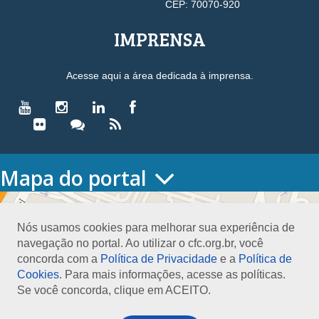
CEP: 70070-920
IMPRENSA
Acesse aqui a área dedicada à imprensa.
Mapa do portal
HOME
O CONSELHO
Nós usamos cookies para melhorar sua experiência de
Conselho Diretor
navegação no portal. Ao utilizar o cfc.org.br, você
Nossa Sede
concorda com a
Política de Privacidade
e a
Política de
Planejamento
Cookies
. Para mais informações, acesse as políticas.
Organograma
Se você concorda, clique em ACEITO.
Medalha João Lyra
Presidentes do CFC – Gestões anteriores