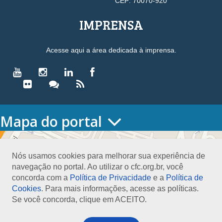
CEP: 70070-920
IMPRENSA
Acesse aqui a área dedicada à imprensa.
Mapa do portal
HOME
O CONSELHO
Nós usamos cookies para melhorar sua experiência de
Conselho Diretor
navegação no portal. Ao utilizar o cfc.org.br, você
Nossa Sede
concorda com a
Política de Privacidade
e a
Política de
Planejamento
Cookies
. Para mais informações, acesse as políticas.
Organograma
Se você concorda, clique em ACEITO.
Medalha João Lyra
Presidentes do CFC – Gestões anteriores