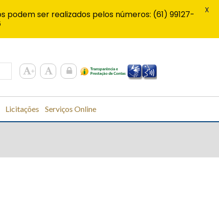
X
s podem ser realizados pelos números: (61) 99127-
6
Licitações
Serviços Online