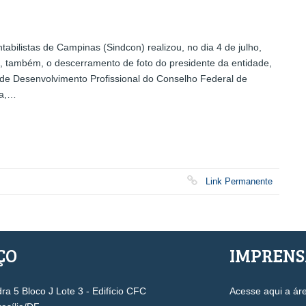
bilistas de Campinas (Sindcon) realizou, no dia 4 de julho,
 também, o descerramento de foto do presidente da entidade,
 de Desenvolvimento Profissional do Conselho Federal de
na,…
Link Permanente
ÇO
IMPREN
a 5 Bloco J Lote 3 - Edifício CFC
Acesse aqui a ár