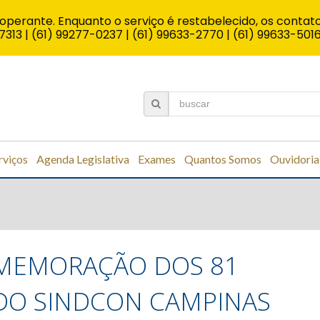
operante. Enquanto o serviço é restabelecido, os contato
7313 | (61) 99277-0237 | (61) 99633-2770 | (61) 99633-501
rviços
Agenda Legislativa
Exames
Quantos Somos
Ouvidoria
s
OMEMORAÇÃO DOS 81
DO SINDCON CAMPINAS