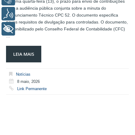
próxima quarta-feira (13), o prazo para envio de contribuições
para a audiência pública conjunta sobre a minuta do
Voz
Pronunciamento Técnico CPC 52. O documento especifica
novos requisitos de divulgação para controladas. O documento,
+ Acessibilidade
disponibilizado pelo Conselho Federal de Contabilidade (CFC)
…
LEIA MAIS
Notícias
8 maio, 2026
Link Permanente