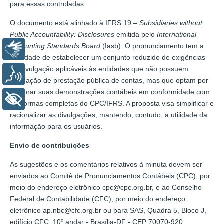
para essas controladas.
O documento está alinhado à IFRS 19 –
Subsidiaries without
Public Accountability: Disclosures
emitida pelo
International
Accounting Standards Board
(Iasb). O pronunciamento tem a
Libras
finalidade de estabelecer um conjunto reduzido de exigências
de divulgação aplicáveis às entidades que não possuem
Voz
obrigação de prestação pública de contas, mas que optam por
elaborar suas demonstrações contábeis em conformidade com
+ Acessibilidade
as normas completas do CPC/IFRS. A proposta visa simplificar e
racionalizar as divulgações, mantendo, contudo, a utilidade da
informação para os usuários.
Envio de contribuições
As sugestões e os comentários relativos à minuta devem ser
enviados ao Comitê de Pronunciamentos Contábeis (CPC), por
meio do endereço eletrônico cpc@cpc.org.br, e ao Conselho
Federal de Contabilidade (CFC), por meio do endereço
eletrônico ap.nbc@cfc.org.br ou para SAS, Quadra 5, Bloco J,
edifício CFC, 10º andar - Brasília-DF - CEP 70070-920.