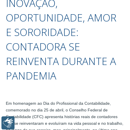
INOVAÇÃO,
OPORTUNIDADE, AMOR
E SORORIDADE:
CONTADORA SE
REINVENTA DURANTE A
PANDEMIA
Em homenagem ao Dia do Profissional da Contabilidade,
comemorado no dia 25 de abril, o Conselho Federal de
Contabilidade (CFC) apresenta histórias reais de contadores
Libras
que se reinventaram e evoluíram na vida pessoal e no trabalho,