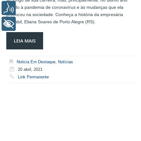
ao longo de sua carreira, mas, principalmente, no último ano
devido à pandemia de coronavírus e às mudanças que ela
Voz
provocou na sociedade. Conheça a história da empresária
contábil, Eliana Soares de Porto Alegre (RS).
+ Acessibilidade
LEIA MAIS
Noticia Em Destaque
,
Notícias
20 abril, 2021
Link Permanente