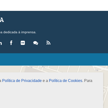
SA
ea dedicada à imprensa.
LEGISLAÇÃO
eis
ecretos-Lei
 a
Política de Privacidade
e a
Política de Cookies
. Para
esoluções
ormas Brasileiras de Contabilidade
nstruções Normativas
úmulas
NOTÍCIAS