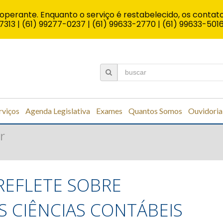
operante. Enquanto o serviço é restabelecido, os contato
7313 | (61) 99277-0237 | (61) 99633-2770 | (61) 99633-501
rviços
Agenda Legislativa
Exames
Quantos Somos
Ouvidoria
r
REFLETE SOBRE
 CIÊNCIAS CONTÁBEIS