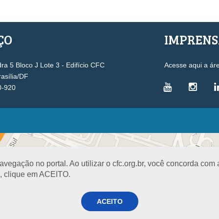
ÇO
IMPREN
a 5 Bloco J Lote 3 - Edifício CFC
Acesse aqui a ár
rasília/DF
0-920
VICE-PRESIDÊNCIAS
Administrativa
L
Controle Interno
D
egação no portal. Ao utilizar o cfc.org.br, você concorda com
Desenvolvimento Profissional
R
a, clique em ACEITO.
Governança e Gestão Estratégica
N
Fiscalização, Ética e Disciplina
I
ACEITO
Técnica
S
Registro