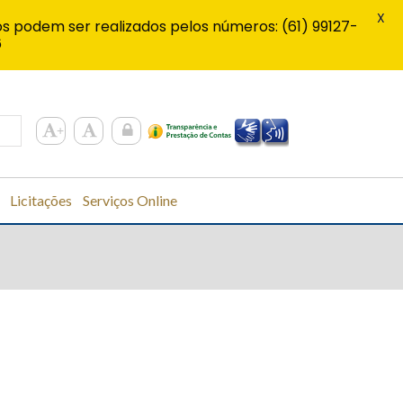
X
s podem ser realizados pelos números: (61) 99127-
6
Licitações
Serviços Online