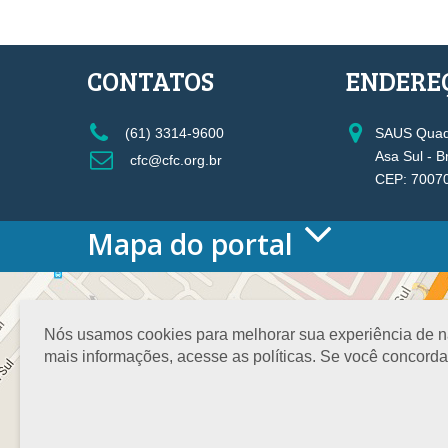
CONTATOS
ENDERE
(61) 3314-9600
SAUS Quadr
Asa Sul - B
cfc@cfc.org.br
CEP: 7007
Mapa do portal
HOME
O CONSELHO
Conselho Diretor
Nós usamos cookies para melhorar sua experiência de nav
Nossa Sede
mais informações, acesse as políticas. Se você concord
Planejamento
Organograma
Medalha João Lyra
Presidentes do CFC – Gestões anteriores