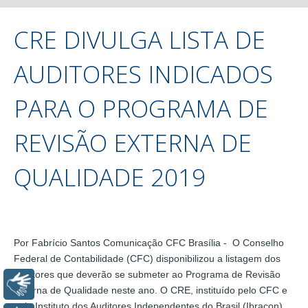
CRE DIVULGA LISTA DE
AUDITORES INDICADOS
PARA O PROGRAMA DE
REVISÃO EXTERNA DE
QUALIDADE 2019
Por Fabrício Santos Comunicação CFC Brasília - O Conselho
Federal de Contabilidade (CFC) disponibilizou a listagem dos
auditores que deverão se submeter ao Programa de Revisão
Libras
Externa de Qualidade neste ano. O CRE, instituído pelo CFC e
pelo Instituto dos Auditores Independentes do Brasil (Ibracon),