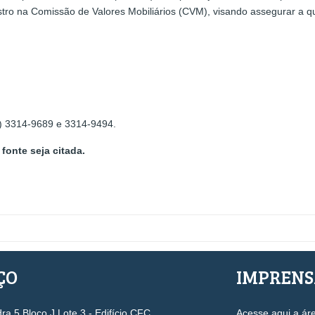
stro na Comissão de Valores Mobiliários (CVM), visando assegurar a q
1) 3314-9689 e 3314-9494.
fonte seja citada.
ÇO
IMPREN
a 5 Bloco J Lote 3 - Edifício CFC
Acesse aqui a ár