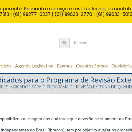
operante. Enquanto o serviço é restabelecido, os contato
7313 | (61) 99277-0237 | (61) 99633-2770 | (61) 99633-501
rviços
Agenda Legislativa
Exames
Quantos Somos
Ouvidoria
indicados para o Programa de Revisão Ext
TORES INDICADOS PARA O PROGRAMA DE REVISÃO EXTERNA DE QUALI
isponibilizou a listagem dos auditores que deverão se submeter ao P
es Independentes do Brasil (Ibracon), tem por objetivo avaliar os pro