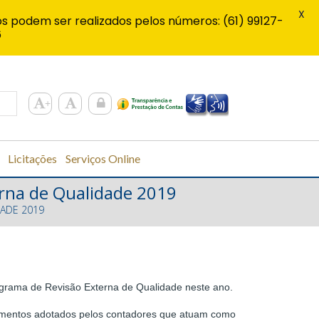
X
s podem ser realizados pelos números: (61) 99127-
6
Licitações
Serviços Online
erna de Qualidade 2019
DADE 2019
rograma de Revisão Externa de Qualidade neste ano.
cedimentos adotados pelos contadores que atuam como