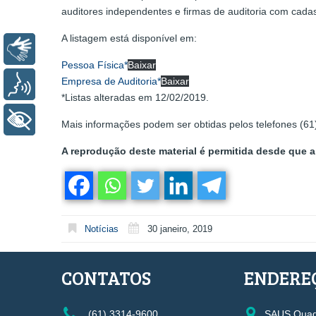
auditores independentes e firmas de auditoria com cada
A listagem está disponível em:
Libras
Pessoa Física*
Baixar
Empresa de Auditoria*
Baixar
Voz
*Listas alteradas em 12/02/2019.
+ Acessibilidade
Mais informações podem ser obtidas pelos telefones (6
A reprodução deste material é permitida desde que a 
Notícias
30 janeiro, 2019
CONTATOS
ENDERE
(61) 3314-9600
SAUS Quadr