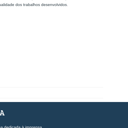
ualidade dos trabalhos desenvolvidos.
SA
ea dedicada à imprensa.