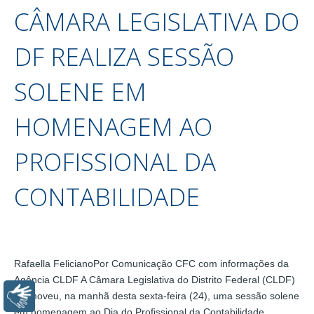
CÂMARA LEGISLATIVA DO
DF REALIZA SESSÃO
SOLENE EM
HOMENAGEM AO
PROFISSIONAL DA
CONTABILIDADE
Rafaella FelicianoPor Comunicação CFC com informações da
Agência CLDF A Câmara Legislativa do Distrito Federal (CLDF)
promoveu, na manhã desta sexta-feira (24), uma sessão solene
Libras
em homenagem ao Dia do Profissional da Contabilidade,