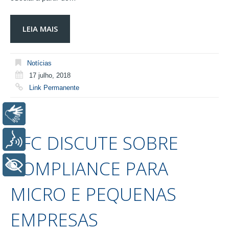
LEIA MAIS
Notícias
17 julho, 2018
Link Permanente
Libras
CFC DISCUTE SOBRE
Voz
COMPLIANCE PARA
+ Acessibilidade
MICRO E PEQUENAS
EMPRESAS