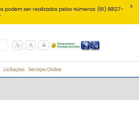
X
s podem ser realizados pelos números: (61) 99127-
6
Licitações
Serviços Online