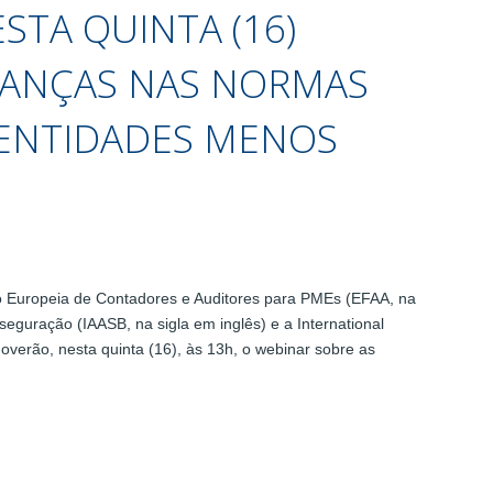
STA QUINTA (16)
ANÇAS NAS NORMAS
 ENTIDADES MENOS
 Europeia de Contadores e Auditores para PMEs (EFAA, na
sseguração (IAASB, na sigla em inglês) e a International
moverão, nesta quinta (16), às 13h, o webinar sobre as