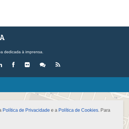
SA
ea dedicada à imprensa.
LEGISLAÇÃO
eis
ecretos-Lei
 a
Política de Privacidade
e a
Política de Cookies
. Para
esoluções
ormas Brasileiras de Contabilidade
nstruções Normativas