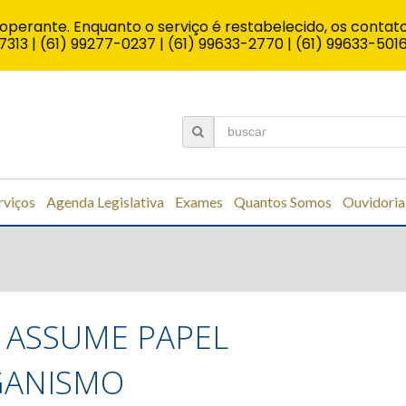
operante. Enquanto o serviço é restabelecido, os contato
7313 | (61) 99277-0237 | (61) 99633-2770 | (61) 99633-501
rviços
Agenda Legislativa
Exames
Quantos Somos
Ouvidoria
 ASSUME PAPEL
GANISMO