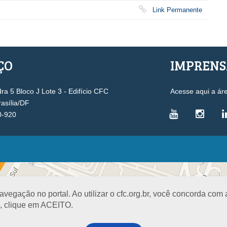
Link Permanente
ÇO
IMPREN
a 5 Bloco J Lote 3 - Edifício CFC
Acesse aqui a ár
rasília/DF
0-920
VICE-PRESIDÊNCIAS
Administrativa
L
Controle Interno
D
egação no portal. Ao utilizar o cfc.org.br, você concorda com
Desenvolvimento Profissional
R
a, clique em ACEITO.
Governança e Gestão Estratégica
N
Fiscalização, Ética e Disciplina
I