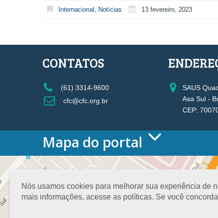
Internacional
,
Notícias
13 fevereiro, 2023
CONTATOS
ENDERE
(61) 3314-9600
SAUS Quadr
Asa Sul - B
cfc@cfc.org.br
CEP: 7007
Mapa do portal
HOME
O CONSELHO
Conselho Diretor
Nós usamos cookies para melhorar sua experiência de nav
Nossa Sede
mais informações, acesse as políticas. Se você concord
Planejamento
Organograma