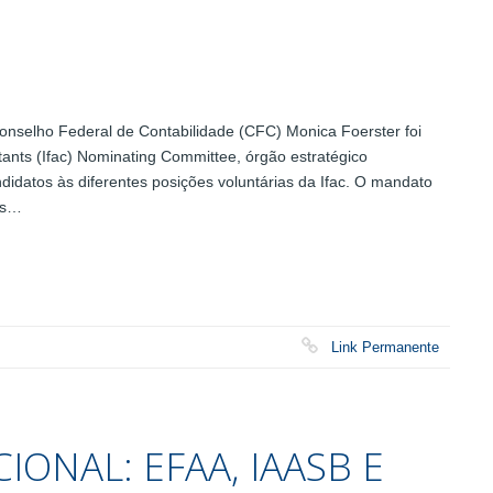
nselho Federal de Contabilidade (CFC) Monica Foerster foi
nts (Ifac) Nominating Committee, órgão estratégico
ndidatos às diferentes posições voluntárias da Ifac. O mandato
ois…
Link Permanente
IONAL: EFAA, IAASB E