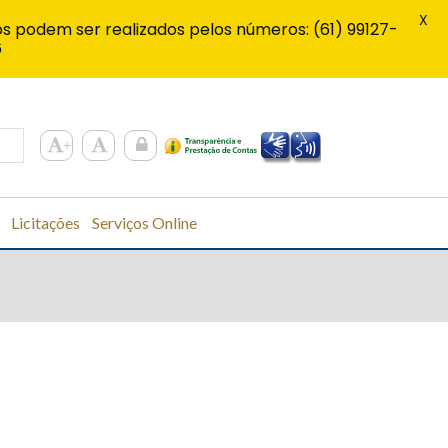
X
s podem ser realizados pelos números: (61) 99127-
6
Licitações
Serviços Online