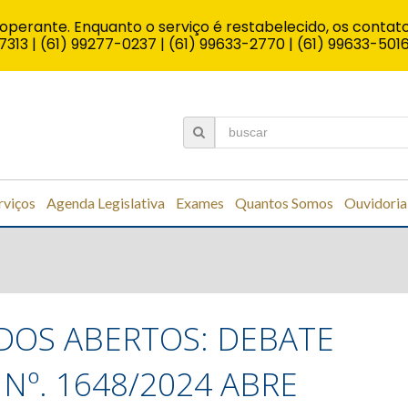
operante. Enquanto o serviço é restabelecido, os contato
7313 | (61) 99277-0237 | (61) 99633-2770 | (61) 99633-501
rviços
Agenda Legislativa
Exames
Quantos Somos
Ouvidoria
DOS ABERTOS: DEBATE
Nº. 1648/2024 ABRE