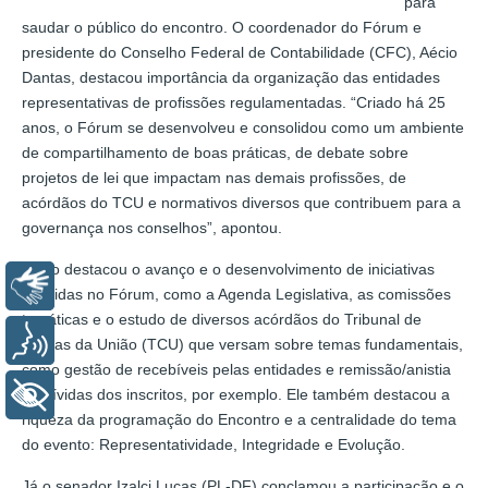
para
saudar o público do encontro. O coordenador do Fórum e
presidente do Conselho Federal de Contabilidade (CFC), Aécio
Dantas, destacou importância da organização das entidades
representativas de profissões regulamentadas. “Criado há 25
anos, o Fórum se desenvolveu e consolidou como um ambiente
de compartilhamento de boas práticas, de debate sobre
projetos de lei que impactam nas demais profissões, de
acórdãos do TCU e normativos diversos que contribuem para a
governança nos conselhos”, apontou.
Aécio destacou o avanço e o desenvolvimento de iniciativas
Libras
nascidas no Fórum, como a Agenda Legislativa, as comissões
temáticas e o estudo de diversos acórdãos do Tribunal de
Voz
Contas da União (TCU) que versam sobre temas fundamentais,
como gestão de recebíveis pelas entidades e remissão/anistia
de dívidas dos inscritos, por exemplo. Ele também destacou a
+ Acessibilidade
riqueza da programação do Encontro e a centralidade do tema
do evento: Representatividade, Integridade e Evolução.
Já o senador Izalci Lucas (PL-DF) conclamou a participação e o