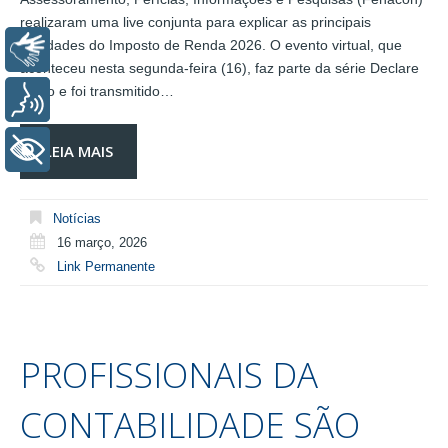
realizaram uma live conjunta para explicar as principais
novidades do Imposto de Renda 2026. O evento virtual, que
Libras
aconteceu nesta segunda-feira (16), faz parte da série Declare
Certo e foi transmitido…
Voz
LEIA MAIS
+ Acessibilidade
Notícias
16 março, 2026
Link Permanente
PROFISSIONAIS DA
CONTABILIDADE SÃO