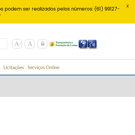
X
s podem ser realizados pelos números: (61) 99127-
6
Licitações
Serviços Online