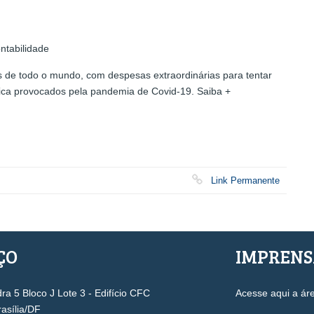
ntabilidade
s de todo o mundo, com despesas extraordinárias para tentar
ica provocados pela pandemia de Covid-19. Saiba +
Link Permanente
ÇO
IMPREN
a 5 Bloco J Lote 3 - Edifício CFC
Acesse aqui a ár
rasília/DF