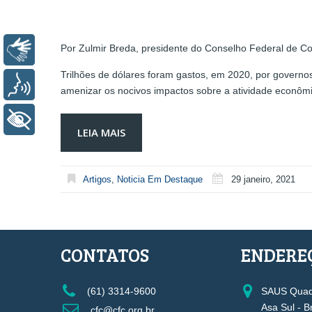
Por Zulmir Breda, presidente do Conselho Federal de Co
Libras
Trilhões de dólares foram gastos, em 2020, por governo
Voz
amenizar os nocivos impactos sobre a atividade econôm
+ Acessibilidade
LEIA MAIS
Artigos
,
Noticia Em Destaque
29 janeiro, 2021
CONTATOS
ENDERE
(61) 3314-9600
SAUS Quadr
Asa Sul - B
cfc@cfc.org.br