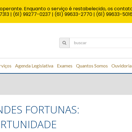
operante. Enquanto o serviço é restabelecido, os contato
7313 | (61) 99277-0237 | (61) 99633-2770 | (61) 99633-501
rviços
Agenda Legislativa
Exames
Quantos Somos
Ouvidoria
NDES FORTUNAS:
ORTUNIDADE