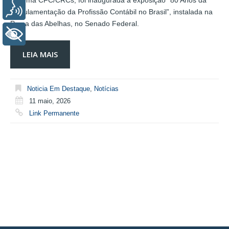
Sistema CFC/CRCs, foi inaugurada a exposição “80 Anos da
Voz
Regulamentação da Profissão Contábil no Brasil”, instalada na
Praça das Abelhas, no Senado Federal.
+ Acessibilidade
LEIA MAIS
Noticia Em Destaque
,
Notícias
11 maio, 2026
Link Permanente