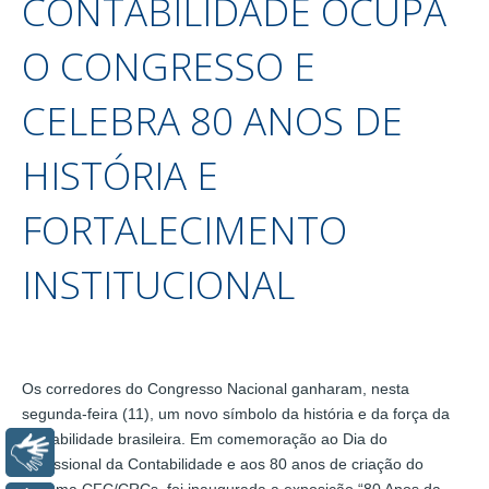
CONTABILIDADE OCUPA
O CONGRESSO E
CELEBRA 80 ANOS DE
HISTÓRIA E
FORTALECIMENTO
INSTITUCIONAL
Os corredores do Congresso Nacional ganharam, nesta
segunda-feira (11), um novo símbolo da história e da força da
contabilidade brasileira. Em comemoração ao Dia do
Libras
Profissional da Contabilidade e aos 80 anos de criação do