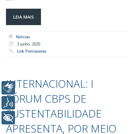
LEIA MAIS
Notícias
3 junho, 2025
Link Permanente
INTERNACIONAL: I
Libras
FÓRUM CBPS DE
Voz
SUSTENTABILIDADE
+ Acessibilidade
APRESENTA, POR MEIO