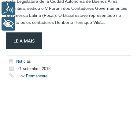
de la Legislatura de la Ciudad Autónoma de Buenos Aires,
Voz
Argentina, sediou o V Fórum dos Contadores Governamentais
da América Latina (Focal). O Brasil esteve representado no
evento pelos contadores Heriberto Henrique Vilela…
+ Acessibilidade
LEIA MAIS
Notícias
21 setembro, 2018
Link Permanente