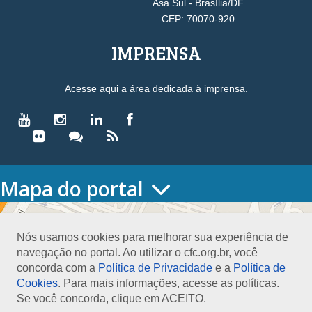
Asa Sul - Brasília/DF
CEP: 70070-920
IMPRENSA
Acesse aqui a área dedicada à imprensa.
Mapa do portal
HOME
O CONSELHO
Nós usamos cookies para melhorar sua experiência de
Conselho Diretor
navegação no portal. Ao utilizar o cfc.org.br, você
Nossa Sede
concorda com a
Política de Privacidade
e a
Política de
Planejamento
Cookies
. Para mais informações, acesse as políticas.
Organograma
Se você concorda, clique em ACEITO.
Medalha João Lyra