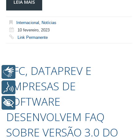
LEIA MAIS
Internacional
,
Notícias
10 fevereiro, 2023
Link Permanente
CFC, DATAPREV E
Libras
EMPRESAS DE
Voz
SOFTWARE
+ Acessibilidade
DESENVOLVEM FAQ
SOBRE VERSÃO 3.0 DO