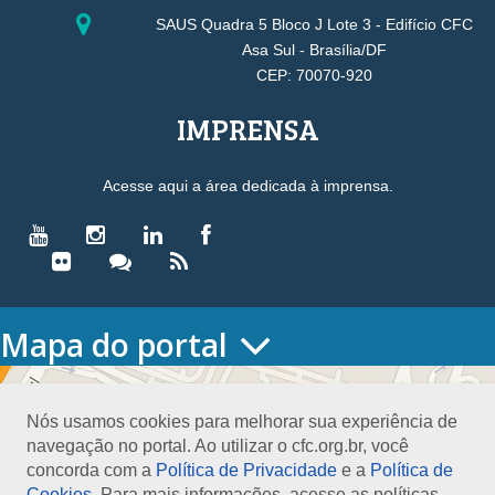
SAUS Quadra 5 Bloco J Lote 3 - Edifício CFC
Asa Sul - Brasília/DF
CEP: 70070-920
IMPRENSA
Acesse aqui a área dedicada à imprensa.
Mapa do portal
HOME
O CONSELHO
Nós usamos cookies para melhorar sua experiência de
Conselho Diretor
navegação no portal. Ao utilizar o cfc.org.br, você
Nossa Sede
concorda com a
Política de Privacidade
e a
Política de
Planejamento
Cookies
. Para mais informações, acesse as políticas.