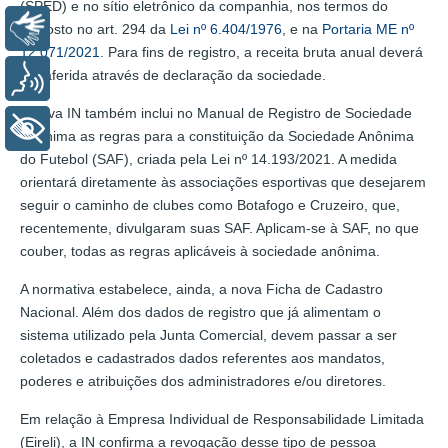
(SPED) e no sítio eletrônico da companhia, nos termos do
Libras
disposto no art. 294 da
Lei nº 6.404/1976
, e na
Portaria ME nº
12.071/2021
. Para fins de registro, a receita bruta anual deverá
ser aferida através de declaração da sociedade.
Voz
A nova IN também inclui no Manual de Registro de Sociedade
+ Acessibilidade
Anônima as regras para a constituição da Sociedade Anônima
do Futebol (SAF), criada pela Lei nº 14.193/2021. A medida
orientará diretamente às associações esportivas que desejarem
seguir o caminho de clubes como Botafogo e Cruzeiro, que,
recentemente, divulgaram suas SAF. Aplicam-se à SAF, no que
couber, todas as regras aplicáveis à sociedade anônima.
A normativa estabelece, ainda, a nova Ficha de Cadastro
Nacional. Além dos dados de registro que já alimentam o
sistema utilizado pela Junta Comercial, devem passar a ser
coletados e cadastrados dados referentes aos mandatos,
poderes e atribuições dos administradores e/ou diretores.
Em relação à Empresa Individual de Responsabilidade Limitada
(Eireli), a IN confirma a revogação desse tipo de pessoa