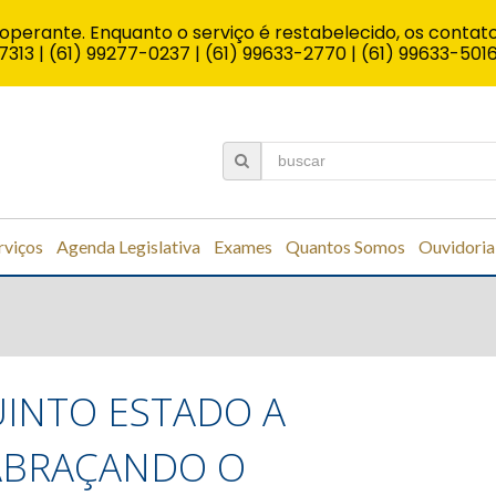
operante. Enquanto o serviço é restabelecido, os contato
7313 | (61) 99277-0237 | (61) 99633-2770 | (61) 99633-501
rviços
Agenda Legislativa
Exames
Quantos Somos
Ouvidoria
INTO ESTADO A
 ABRAÇANDO O