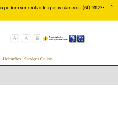
X
s podem ser realizados pelos números: (61) 99127-
6
Licitações
Serviços Online